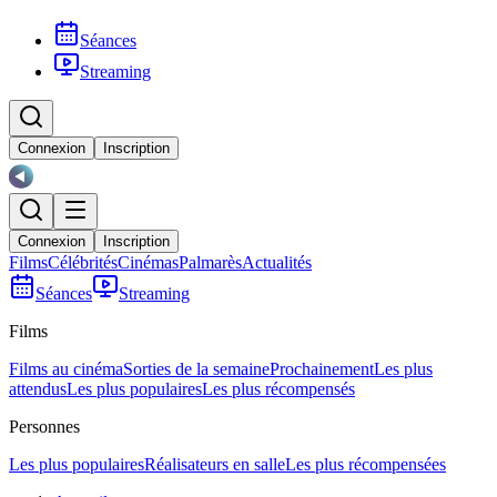
Séances
Streaming
Connexion
Inscription
Connexion
Inscription
Films
Célébrités
Cinémas
Palmarès
Actualités
Séances
Streaming
Films
Films au cinéma
Sorties de la semaine
Prochainement
Les plus
attendus
Les plus populaires
Les plus récompensés
Personnes
Les plus populaires
Réalisateurs en salle
Les plus récompensées