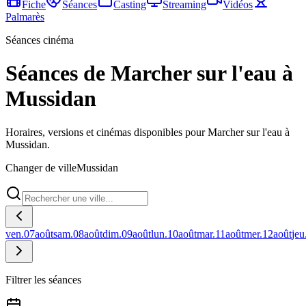
Fiche
Séances
Casting
Streaming
Vidéos
Palmarès
Séances cinéma
Séances de Marcher sur l'eau à
Mussidan
Horaires, versions et cinémas disponibles pour Marcher sur l'eau à
Mussidan.
Changer de ville
Mussidan
ven.
07
août
sam.
08
août
dim.
09
août
lun.
10
août
mar.
11
août
mer.
12
août
jeu
Filtrer les séances