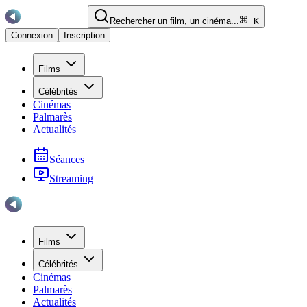
Rechercher un film, un cinéma...
K
Connexion
Inscription
Films
Célébrités
Cinémas
Palmarès
Actualités
Séances
Streaming
Films
Célébrités
Cinémas
Palmarès
Actualités