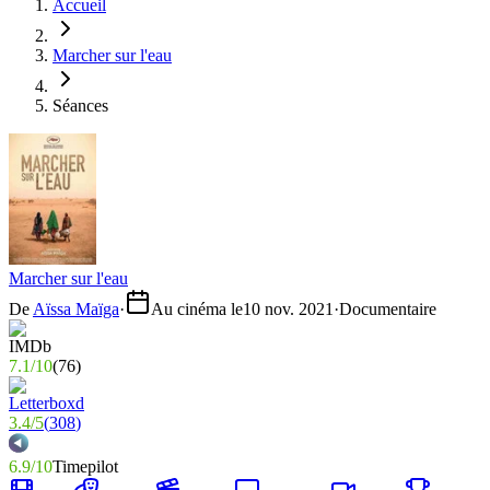
Accueil
Marcher sur l'eau
Séances
Marcher sur l'eau
De
Aïssa Maïga
·
Au cinéma le
10 nov. 2021
·
Documentaire
7.1
/
10
(
76
)
3.4
/
5
(
308
)
6.9
/
10
Timepilot