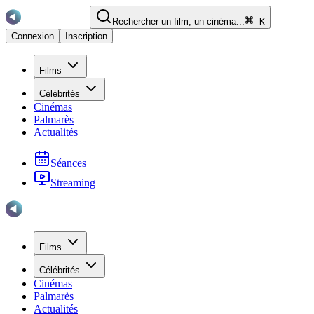
Rechercher un film, un cinéma...
K
Connexion
Inscription
Films
Célébrités
Cinémas
Palmarès
Actualités
Séances
Streaming
Films
Célébrités
Cinémas
Palmarès
Actualités