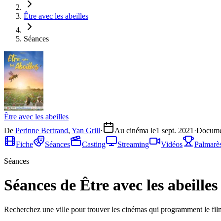
Être avec les abeilles
Séances
Être avec les abeilles
De
Perinne Bertrand
,
Yan Grill
·
Au cinéma le
1 sept. 2021
·
Docume
Fiche
Séances
Casting
Streaming
Vidéos
Palmarè
Séances
Séances de Être avec les abeilles
Recherchez une ville pour trouver les cinémas qui programment le fil