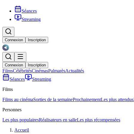
Séances
Streaming
Connexion
Inscription
Connexion
Inscription
Films
Célébrités
Cinémas
Palmarès
Actualités
Séances
Streaming
Films
Films au cinéma
Sorties de la semaine
Prochainement
Les plus attendus
Personnes
Les plus populaires
Réalisateurs en salle
Les plus récompensées
Accueil