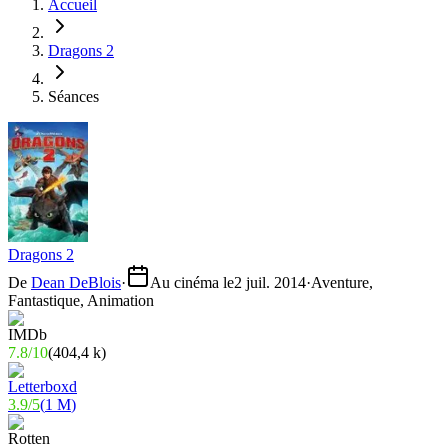
Accueil
Dragons 2
Séances
Dragons 2
De
Dean DeBlois
·
Au cinéma le
2 juil. 2014
·
Aventure,
Fantastique, Animation
7.8
/
10
(
404,4 k
)
3.9
/
5
(
1 M
)