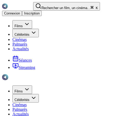
Rechercher un film, un cinéma...
K
Connexion
Inscription
Films
Célébrités
Cinémas
Palmarès
Actualités
Séances
Streaming
Films
Célébrités
Cinémas
Palmarès
Actualités