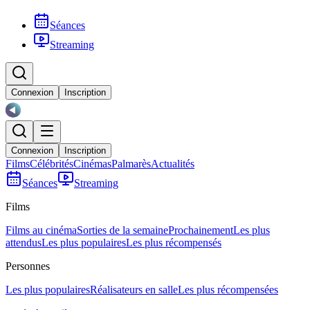
Séances
Streaming
Connexion
Inscription
Connexion
Inscription
Films
Célébrités
Cinémas
Palmarès
Actualités
Séances
Streaming
Films
Films au cinéma
Sorties de la semaine
Prochainement
Les plus
attendus
Les plus populaires
Les plus récompensés
Personnes
Les plus populaires
Réalisateurs en salle
Les plus récompensées