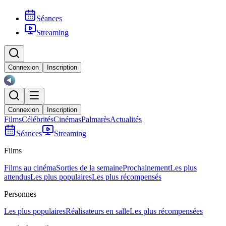
Séances
Streaming
Connexion
Inscription
Connexion
Inscription
Films
Célébrités
Cinémas
Palmarès
Actualités
Séances
Streaming
Films
Films au cinéma
Sorties de la semaine
Prochainement
Les plus
attendus
Les plus populaires
Les plus récompensés
Personnes
Les plus populaires
Réalisateurs en salle
Les plus récompensées