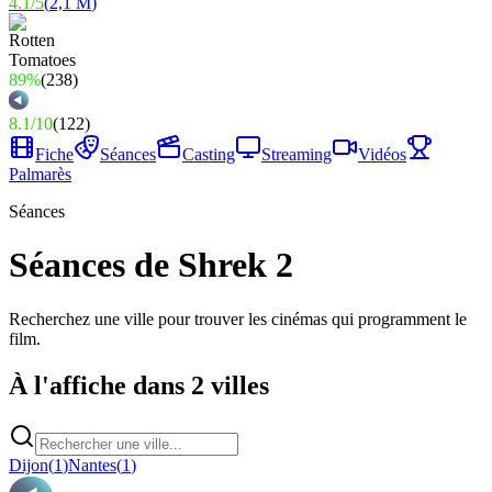
4.1
/
5
(
2,1 M
)
89%
(
238
)
8.1
/
10
(
122
)
Fiche
Séances
Casting
Streaming
Vidéos
Palmarès
Séances
Séances de Shrek 2
Recherchez une ville pour trouver les cinémas qui programment le
film.
À l'affiche dans 2 villes
Dijon
(
1
)
Nantes
(
1
)