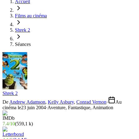
Accueil
Films au cinéma
Shrek 2
Séances
Shrek 2
De
Andrew Adamson
,
Kelly Asbury
,
Conrad Vernon
·
Au
cinéma le
23 juin 2004
·
Aventure, Fantastique, Animation
7.4
/
10
(
559,1 k
)