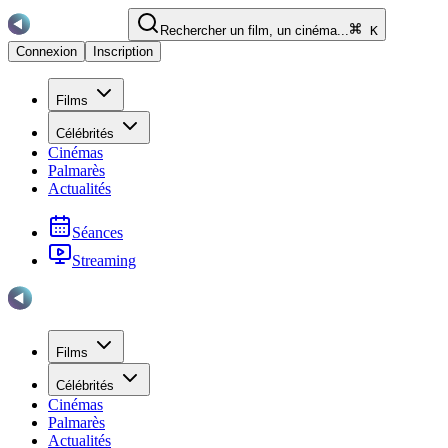
Rechercher un film, un cinéma...
K
Connexion
Inscription
Films
Célébrités
Cinémas
Palmarès
Actualités
Séances
Streaming
Films
Célébrités
Cinémas
Palmarès
Actualités