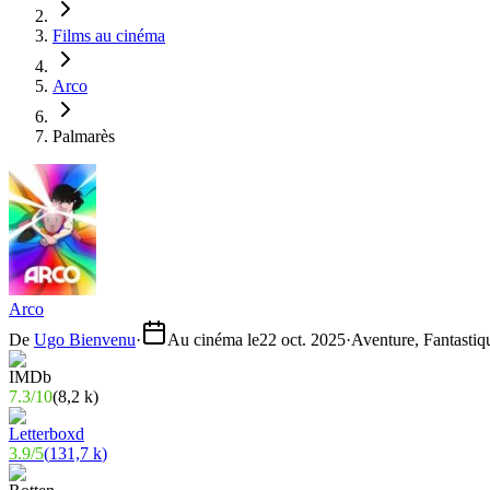
Films au cinéma
Arco
Palmarès
Arco
De
Ugo Bienvenu
·
Au cinéma le
22 oct. 2025
·
Aventure, Fantastiq
7.3
/
10
(
8,2 k
)
3.9
/
5
(
131,7 k
)