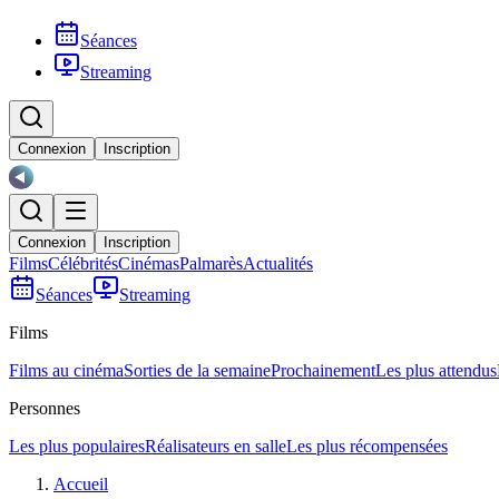
Séances
Streaming
Connexion
Inscription
Connexion
Inscription
Films
Célébrités
Cinémas
Palmarès
Actualités
Séances
Streaming
Films
Films au cinéma
Sorties de la semaine
Prochainement
Les plus attendus
Personnes
Les plus populaires
Réalisateurs en salle
Les plus récompensées
Accueil