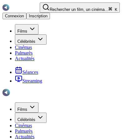
Rechercher un film, un cinéma...
K
Connexion
Inscription
Films
Célébrités
Cinémas
Palmarès
Actualités
Séances
Streaming
Films
Célébrités
Cinémas
Palmarès
Actualités