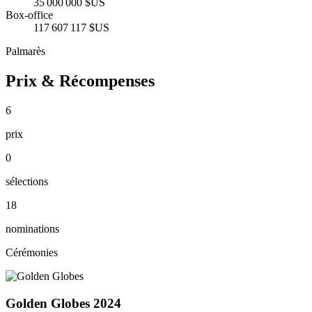
35 000 000 $US
Box-office
117 607 117 $US
Palmarès
Prix & Récompenses
6
prix
0
sélections
18
nominations
Cérémonies
Golden Globes 2024