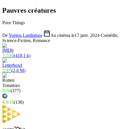
Pauvres créatures
Poor Things
De
Yorgos Lanthimos
·
Au cinéma le
17 janv. 2024
·
Comédie,
Science-Fiction, Romance
7.7
/
10
(
418,1 k
)
3.9
/
5
(
2,6 M
)
92%
(
377
)
8.0
/
10
(
138
)