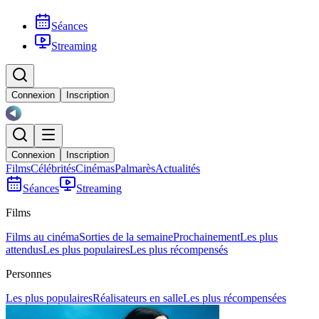
Séances
Streaming
Connexion
Inscription
Connexion
Inscription
Films
Célébrités
Cinémas
Palmarès
Actualités
Séances
Streaming
Films
Films au cinéma
Sorties de la semaine
Prochainement
Les plus
attendus
Les plus populaires
Les plus récompensés
Personnes
Les plus populaires
Réalisateurs en salle
Les plus récompensées