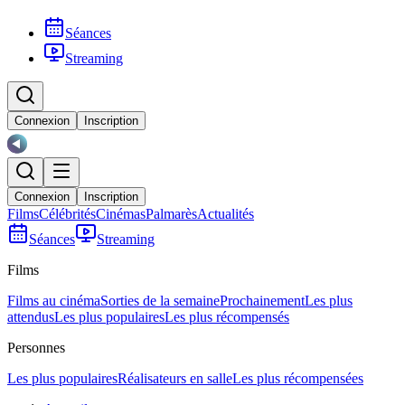
Séances
Streaming
Connexion
Inscription
Connexion
Inscription
Films
Célébrités
Cinémas
Palmarès
Actualités
Séances
Streaming
Films
Films au cinéma
Sorties de la semaine
Prochainement
Les plus
attendus
Les plus populaires
Les plus récompensés
Personnes
Les plus populaires
Réalisateurs en salle
Les plus récompensées