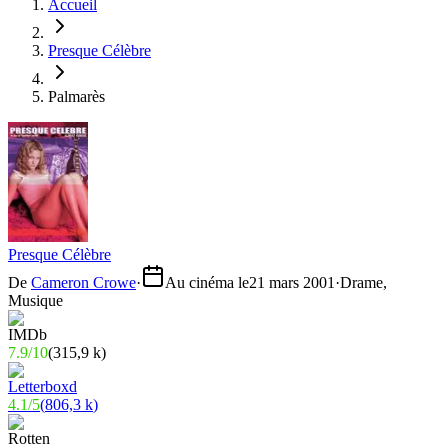
Accueil
Presque Célèbre
Palmarès
Presque Célèbre
De
Cameron Crowe
·
Au cinéma le
21 mars 2001
·
Drame,
Musique
7.9
/
10
(
315,9 k
)
4.1
/
5
(
806,3 k
)