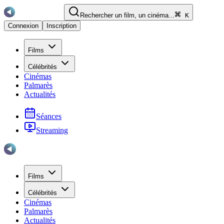
Rechercher un film, un cinéma...
K
Connexion
Inscription
Films
Célébrités
Cinémas
Palmarès
Actualités
Séances
Streaming
Films
Célébrités
Cinémas
Palmarès
Actualités