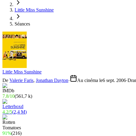
Little Miss Sunshine
Séances
Little Miss Sunshine
De
Valerie Faris
,
Jonathan Dayton
·
Au cinéma le
6 sept. 2006
·
Dra
7.8
/
10
(
561,7 k
)
4.2
/
5
(
2,4 M
)
91%
(
216
)