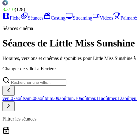
8.3
/
10
(
128
)
Fiche
Séances
Casting
Streaming
Vidéos
Palmarè
Séances cinéma
Séances de Little Miss Sunshine
Horaires, versions et cinémas disponibles pour Little Miss Sunshine à 
Changer de ville
La Ferrière
ven.
07
août
sam.
08
août
dim.
09
août
lun.
10
août
mar.
11
août
mer.
12
août
jeu
Filtrer les séances