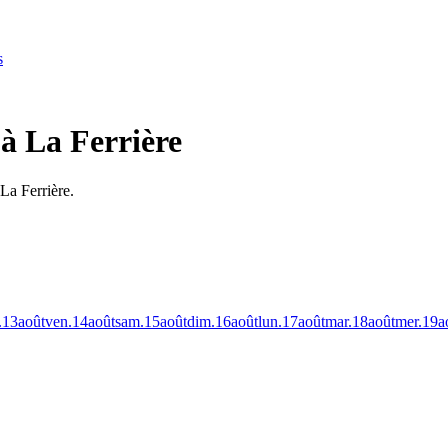
s
 à La Ferrière
La Ferrière.
.
13
août
ven.
14
août
sam.
15
août
dim.
16
août
lun.
17
août
mar.
18
août
mer.
19
a