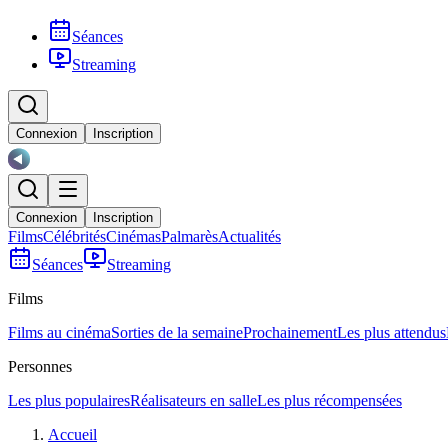
Séances
Streaming
Connexion
Inscription
Connexion
Inscription
Films
Célébrités
Cinémas
Palmarès
Actualités
Séances
Streaming
Films
Films au cinéma
Sorties de la semaine
Prochainement
Les plus attendus
Personnes
Les plus populaires
Réalisateurs en salle
Les plus récompensées
Accueil