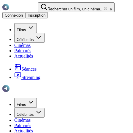
Rechercher un film, un cinéma...
K
Connexion
Inscription
Films
Célébrités
Cinémas
Palmarès
Actualités
Séances
Streaming
Films
Célébrités
Cinémas
Palmarès
Actualités