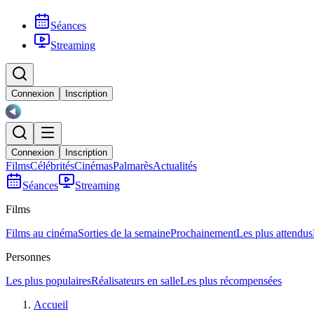
Séances
Streaming
Connexion
Inscription
Connexion
Inscription
Films
Célébrités
Cinémas
Palmarès
Actualités
Séances
Streaming
Films
Films au cinéma
Sorties de la semaine
Prochainement
Les plus attendus
Personnes
Les plus populaires
Réalisateurs en salle
Les plus récompensées
Accueil