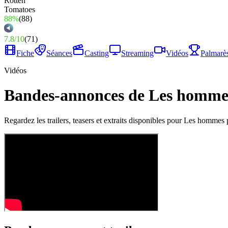
88%
(
88
)
7.8
/
10
(
71
)
Fiche
Séances
Casting
Streaming
Vidéos
Palmarè
Vidéos
Bandes-annonces de Les hommes 
Regardez les trailers, teasers et extraits disponibles pour Les hommes 