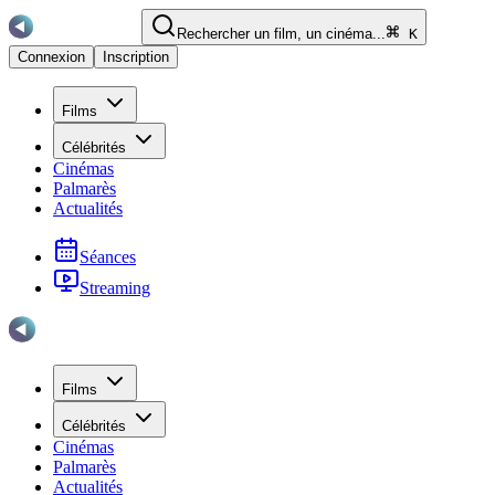
Rechercher un film, un cinéma...
K
Connexion
Inscription
Films
Célébrités
Cinémas
Palmarès
Actualités
Séances
Streaming
Films
Célébrités
Cinémas
Palmarès
Actualités