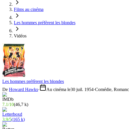
Films au cinéma
Les hommes préfèrent les blondes
Vidéos
Les hommes préfèrent les blondes
De
Howard Hawks
·
Au cinéma le
30 juil. 1954
·
Comédie, Romanc
7.1
/
10
(
46,7 k
)
3.9
/
5
(
165 k
)