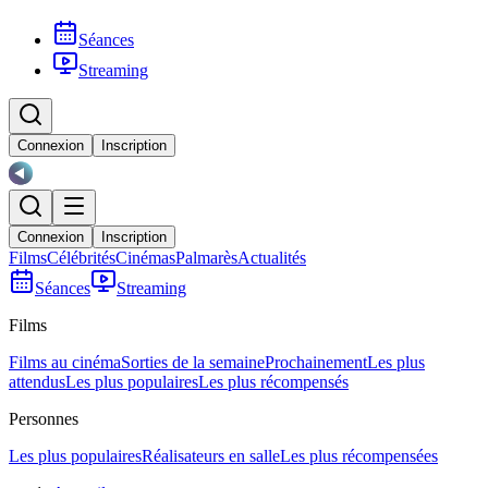
Séances
Streaming
Connexion
Inscription
Connexion
Inscription
Films
Célébrités
Cinémas
Palmarès
Actualités
Séances
Streaming
Films
Films au cinéma
Sorties de la semaine
Prochainement
Les plus
attendus
Les plus populaires
Les plus récompensés
Personnes
Les plus populaires
Réalisateurs en salle
Les plus récompensées