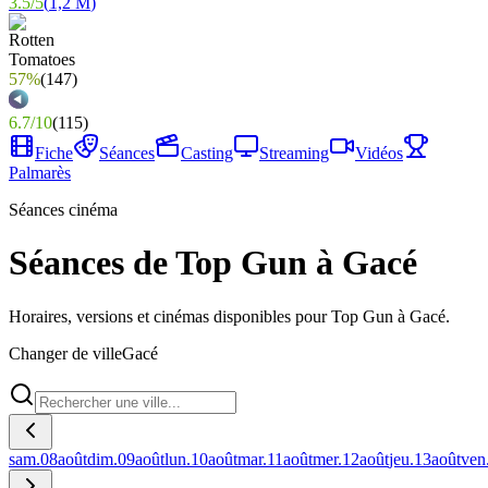
3.5
/
5
(
1,2 M
)
57%
(
147
)
6.7
/
10
(
115
)
Fiche
Séances
Casting
Streaming
Vidéos
Palmarès
Séances cinéma
Séances de Top Gun à Gacé
Horaires, versions et cinémas disponibles pour Top Gun à Gacé.
Changer de ville
Gacé
sam.
08
août
dim.
09
août
lun.
10
août
mar.
11
août
mer.
12
août
jeu.
13
août
ven