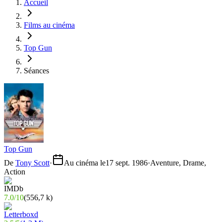
Accueil
Films au cinéma
Top Gun
Séances
Top Gun
De
Tony Scott
·
Au cinéma le
17 sept. 1986
·
Aventure, Drame,
Action
7.0
/
10
(
556,7 k
)