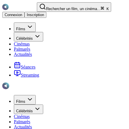
Rechercher un film, un cinéma...
K
Connexion
Inscription
Films
Célébrités
Cinémas
Palmarès
Actualités
Séances
Streaming
Films
Célébrités
Cinémas
Palmarès
Actualités