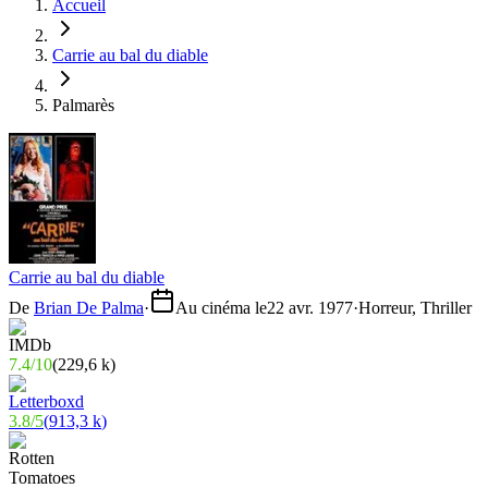
Accueil
Carrie au bal du diable
Palmarès
Carrie au bal du diable
De
Brian De Palma
·
Au cinéma le
22 avr. 1977
·
Horreur, Thriller
7.4
/
10
(
229,6 k
)
3.8
/
5
(
913,3 k
)