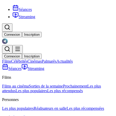
Séances
Streaming
Connexion
Inscription
Connexion
Inscription
Films
Célébrités
Cinémas
Palmarès
Actualités
Séances
Streaming
Films
Films au cinéma
Sorties de la semaine
Prochainement
Les plus
attendus
Les plus populaires
Les plus récompensés
Personnes
Les plus populaires
Réalisateurs en salle
Les plus récompensées