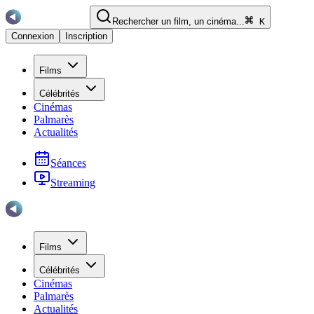
Rechercher un film, un cinéma...
K
Connexion
Inscription
Films
Célébrités
Cinémas
Palmarès
Actualités
Séances
Streaming
Films
Célébrités
Cinémas
Palmarès
Actualités