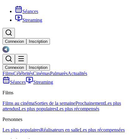
Séances
Streaming
Connexion
Inscription
Connexion
Inscription
Films
Célébrités
Cinémas
Palmarès
Actualités
Séances
Streaming
Films
Films au cinéma
Sorties de la semaine
Prochainement
Les plus
attendus
Les plus populaires
Les plus récompensés
Personnes
Les plus populaires
Réalisateurs en salle
Les plus récompensées