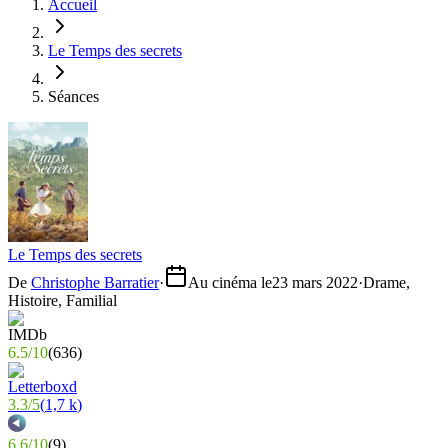
Accueil
Le Temps des secrets
Séances
Le Temps des secrets
De
Christophe Barratier
·
Au cinéma le
23 mars 2022
·
Drame,
Histoire, Familial
6.5
/
10
(
636
)
3.3
/
5
(
1,7 k
)
6.6
/
10
(
9
)