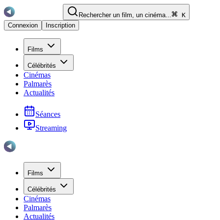
Rechercher un film, un cinéma...
K
Connexion
Inscription
Films
Célébrités
Cinémas
Palmarès
Actualités
Séances
Streaming
Films
Célébrités
Cinémas
Palmarès
Actualités