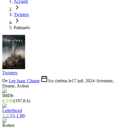
Accueil
Twisters
Palmarès
Twisters
De
Lee Isaac Chung
·
Au cinéma le
17 juil. 2024
·
Aventure,
Drame, Action
6.5
/
10
(
197,8 k
)
3.2
/
5
(
1,1 M
)