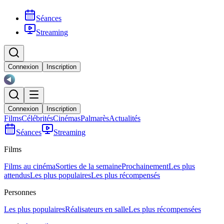
Séances
Streaming
Connexion
Inscription
Connexion
Inscription
Films
Célébrités
Cinémas
Palmarès
Actualités
Séances
Streaming
Films
Films au cinéma
Sorties de la semaine
Prochainement
Les plus
attendus
Les plus populaires
Les plus récompensés
Personnes
Les plus populaires
Réalisateurs en salle
Les plus récompensées