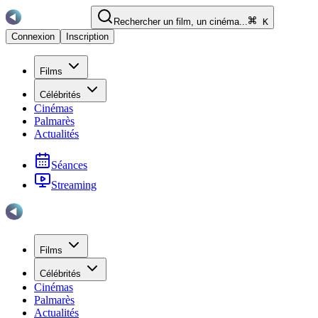
Rechercher un film, un cinéma...
K
Connexion
Inscription
Films
Célébrités
Cinémas
Palmarès
Actualités
Séances
Streaming
Films
Célébrités
Cinémas
Palmarès
Actualités