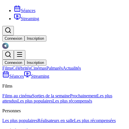
Séances
Streaming
Connexion
Inscription
Connexion
Inscription
Films
Célébrités
Cinémas
Palmarès
Actualités
Séances
Streaming
Films
Films au cinéma
Sorties de la semaine
Prochainement
Les plus
attendus
Les plus populaires
Les plus récompensés
Personnes
Les plus populaires
Réalisateurs en salle
Les plus récompensées