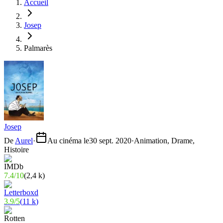
Accueil
Josep
Palmarès
Josep
De
Aurel
·
Au cinéma le
30 sept. 2020
·
Animation, Drame,
Histoire
7.4
/
10
(
2,4 k
)
3.9
/
5
(
11 k
)