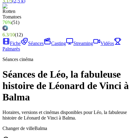
3.1
/
5
(
2,5 k
)
76%
(
51
)
6.3
/
10
(
12
)
Fiche
Séances
Casting
Streaming
Vidéos
Palmarès
Séances cinéma
Séances de Léo, la fabuleuse
histoire de Léonard de Vinci à
Balma
Horaires, versions et cinémas disponibles pour Léo, la fabuleuse
histoire de Léonard de Vinci à Balma.
Changer de ville
Balma