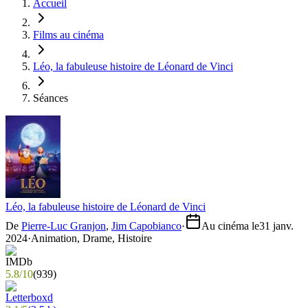
Accueil
Films au cinéma
Léo, la fabuleuse histoire de Léonard de Vinci
Séances
Léo, la fabuleuse histoire de Léonard de Vinci
De
Pierre-Luc Granjon
,
Jim Capobianco
·
Au cinéma le
31 janv.
2024
·
Animation, Drame, Histoire
5.8
/
10
(
939
)