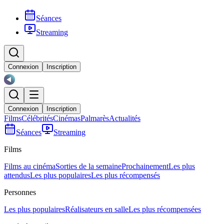
Séances
Streaming
Connexion
Inscription
Connexion
Inscription
Films
Célébrités
Cinémas
Palmarès
Actualités
Séances
Streaming
Films
Films au cinéma
Sorties de la semaine
Prochainement
Les plus
attendus
Les plus populaires
Les plus récompensés
Personnes
Les plus populaires
Réalisateurs en salle
Les plus récompensées