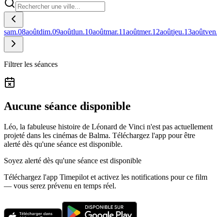
sam.
08
août
dim.
09
août
lun.
10
août
mar.
11
août
mer.
12
août
jeu.
13
août
ven
Filtrer les séances
Aucune séance disponible
Léo, la fabuleuse histoire de Léonard de Vinci n'est pas actuellement
projeté dans les cinémas de Balma.
Téléchargez l'app pour être
alerté dès qu'une séance est disponible.
Soyez alerté dès qu'une séance est disponible
Téléchargez l'app Timepilot et activez les notifications pour ce film
— vous serez prévenu en temps réel.