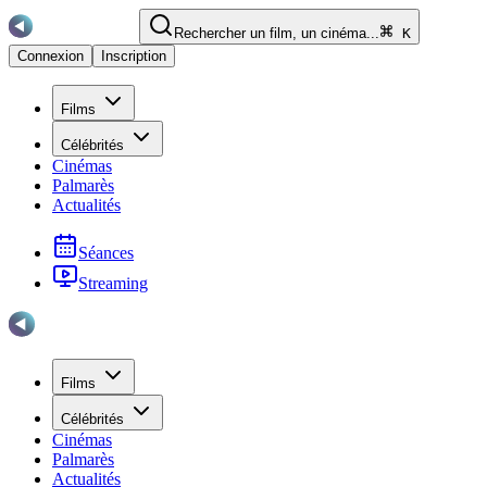
Rechercher un film, un cinéma...
K
Connexion
Inscription
Films
Célébrités
Cinémas
Palmarès
Actualités
Séances
Streaming
Films
Célébrités
Cinémas
Palmarès
Actualités