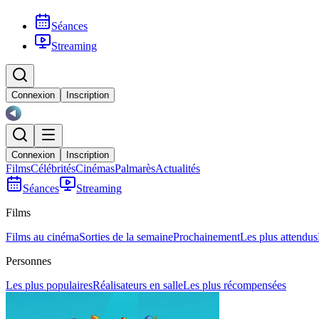
Séances
Streaming
Connexion
Inscription
Connexion
Inscription
Films
Célébrités
Cinémas
Palmarès
Actualités
Séances
Streaming
Films
Films au cinéma
Sorties de la semaine
Prochainement
Les plus attendus
Personnes
Les plus populaires
Réalisateurs en salle
Les plus récompensées