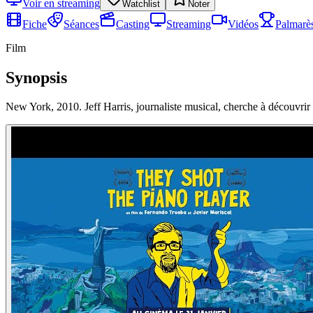
Voir en streaming
Watchlist
Noter
Fiche
Séances
Casting
Streaming
Vidéos
Palmarè
Film
Synopsis
New York, 2010. Jeff Harris, journaliste musical, cherche à découvrir 