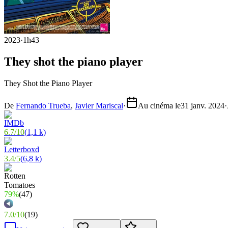
2023
·
1h43
They shot the piano player
They Shot the Piano Player
De
Fernando Trueba
,
Javier Mariscal
·
Au cinéma le
31 janv. 2024
·
6.7
/
10
(
1,1 k
)
3.4
/
5
(
6,8 k
)
79%
(
47
)
7.0
/
10
(
19
)