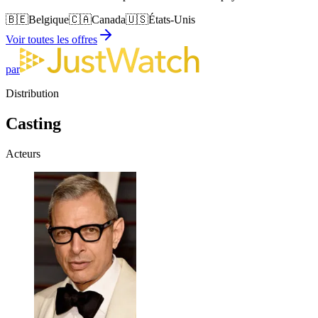
🇧🇪
Belgique
🇨🇦
Canada
🇺🇸
États-Unis
Voir toutes les offres
par
Distribution
Casting
Acteurs