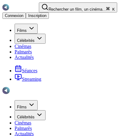
Rechercher un film, un cinéma...
K
Connexion
Inscription
Films
Célébrités
Cinémas
Palmarès
Actualités
Séances
Streaming
Films
Célébrités
Cinémas
Palmarès
Actualités