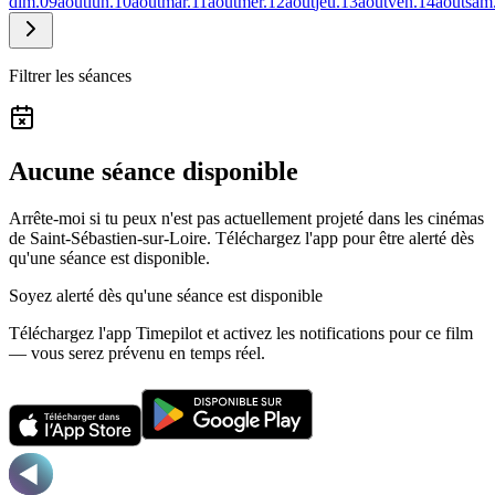
dim.
09
août
lun.
10
août
mar.
11
août
mer.
12
août
jeu.
13
août
ven.
14
août
sam
Filtrer les séances
Aucune séance disponible
Arrête-moi si tu peux n'est pas actuellement projeté dans les cinémas
de Saint-Sébastien-sur-Loire.
Téléchargez l'app pour être alerté dès
qu'une séance est disponible.
Soyez alerté dès qu'une séance est disponible
Téléchargez l'app Timepilot et activez les notifications pour ce film
— vous serez prévenu en temps réel.