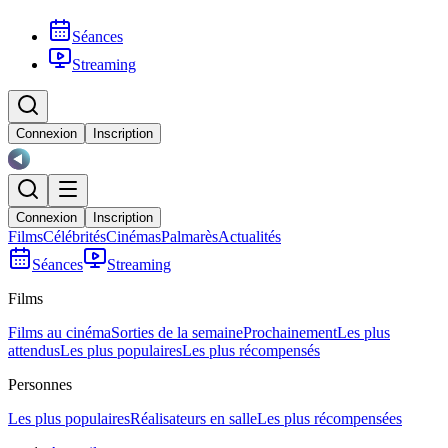
Séances
Streaming
Connexion
Inscription
Connexion
Inscription
Films
Célébrités
Cinémas
Palmarès
Actualités
Séances
Streaming
Films
Films au cinéma
Sorties de la semaine
Prochainement
Les plus
attendus
Les plus populaires
Les plus récompensés
Personnes
Les plus populaires
Réalisateurs en salle
Les plus récompensées