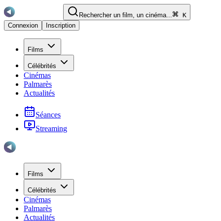
Rechercher un film, un cinéma...
K
Connexion
Inscription
Films
Célébrités
Cinémas
Palmarès
Actualités
Séances
Streaming
Films
Célébrités
Cinémas
Palmarès
Actualités