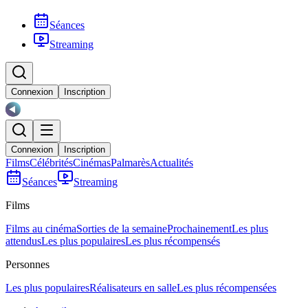
Séances
Streaming
Connexion
Inscription
Connexion
Inscription
Films
Célébrités
Cinémas
Palmarès
Actualités
Séances
Streaming
Films
Films au cinéma
Sorties de la semaine
Prochainement
Les plus
attendus
Les plus populaires
Les plus récompensés
Personnes
Les plus populaires
Réalisateurs en salle
Les plus récompensées