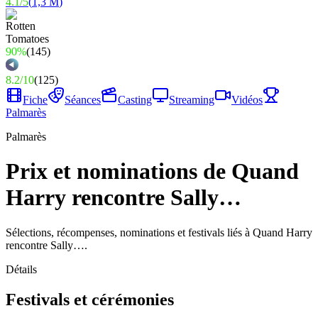
4.1
/
5
(
1,3 M
)
90%
(
145
)
8.2
/
10
(
125
)
Fiche
Séances
Casting
Streaming
Vidéos
Palmarès
Palmarès
Prix et nominations de Quand
Harry rencontre Sally…
Sélections, récompenses, nominations et festivals liés à Quand Harry
rencontre Sally….
Détails
Festivals et cérémonies