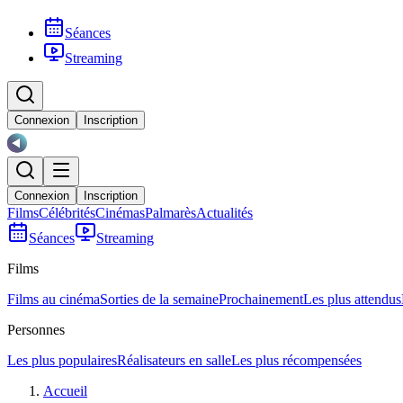
Séances
Streaming
Connexion
Inscription
Connexion
Inscription
Films
Célébrités
Cinémas
Palmarès
Actualités
Séances
Streaming
Films
Films au cinéma
Sorties de la semaine
Prochainement
Les plus attendus
Personnes
Les plus populaires
Réalisateurs en salle
Les plus récompensées
Accueil