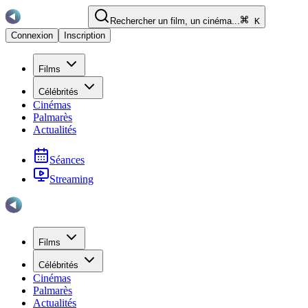
Rechercher un film, un cinéma...
K
Connexion
Inscription
Films
Célébrités
Cinémas
Palmarès
Actualités
Séances
Streaming
Films
Célébrités
Cinémas
Palmarès
Actualités