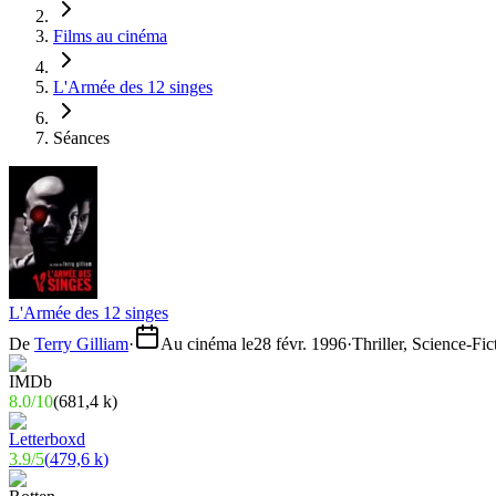
Films au cinéma
L'Armée des 12 singes
Séances
L'Armée des 12 singes
De
Terry Gilliam
·
Au cinéma le
28 févr. 1996
·
Thriller, Science-Fi
8.0
/
10
(
681,4 k
)
3.9
/
5
(
479,6 k
)