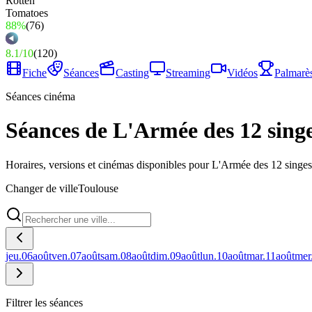
88%
(
76
)
8.1
/
10
(
120
)
Fiche
Séances
Casting
Streaming
Vidéos
Palmarè
Séances cinéma
Séances de L'Armée des 12 singe
Horaires, versions et cinémas disponibles pour L'Armée des 12 singes
Changer de ville
Toulouse
jeu.
06
août
ven.
07
août
sam.
08
août
dim.
09
août
lun.
10
août
mar.
11
août
mer
Filtrer les séances