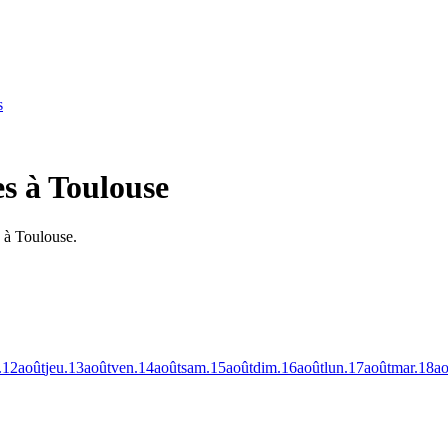
s
s à Toulouse
 à Toulouse.
.
12
août
jeu.
13
août
ven.
14
août
sam.
15
août
dim.
16
août
lun.
17
août
mar.
18
ao