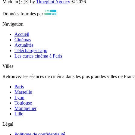
Made in 🇫🇷 by
Timepilot Agency
©
2026
Données fournies par
Navigation
Accueil
Cinémas
Actualités
Télécharger l'app
Les cartes cinéma à Paris
Villes
Retrouvez les séances de cinéma dans les plus grandes villes de Franc
Paris
Marseille
Lyon
Toulouse
Montpellier
Lille
Légal
Politique de confidentialité