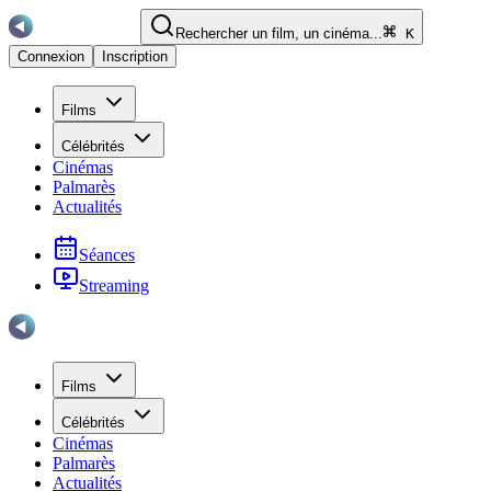
Rechercher un film, un cinéma...
K
Connexion
Inscription
Films
Célébrités
Cinémas
Palmarès
Actualités
Séances
Streaming
Films
Célébrités
Cinémas
Palmarès
Actualités