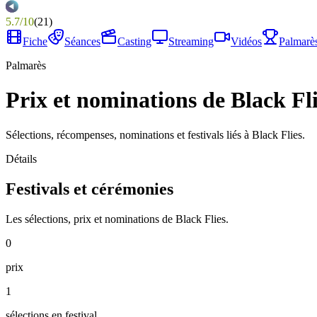
5.7
/
10
(
21
)
Fiche
Séances
Casting
Streaming
Vidéos
Palmarè
Palmarès
Prix et nominations de Black Fl
Sélections, récompenses, nominations et festivals liés à Black Flies.
Détails
Festivals et cérémonies
Les sélections, prix et nominations de Black Flies.
0
prix
1
sélections en festival