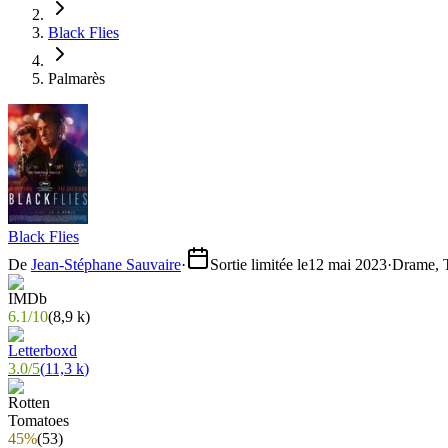
Black Flies
Palmarès
Black Flies
De
Jean-Stéphane Sauvaire
·
Sortie limitée le
12 mai 2023
·
Drame, T
6.1
/
10
(
8,9 k
)
3.0
/
5
(
11,3 k
)
45%
(
53
)