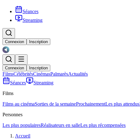
Séances
Streaming
Connexion
Inscription
Connexion
Inscription
Films
Célébrités
Cinémas
Palmarès
Actualités
Séances
Streaming
Films
Films au cinéma
Sorties de la semaine
Prochainement
Les plus attendus
Personnes
Les plus populaires
Réalisateurs en salle
Les plus récompensées
Accueil