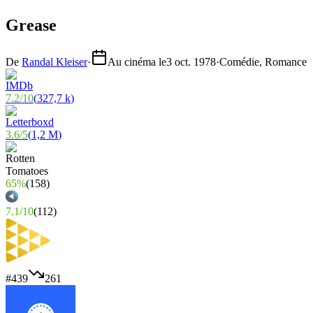
Grease
De
Randal Kleiser
·
Au cinéma le
3 oct. 1978
·
Comédie, Romance
7.2
/
10
(
327,7 k
)
3.6
/
5
(
1,2 M
)
65%
(
158
)
7.1
/
10
(
112
)
#
439
261