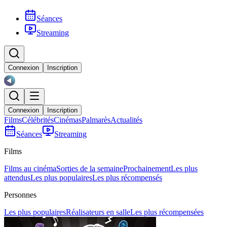
Séances
Streaming
Connexion
Inscription
Connexion
Inscription
Films
Célébrités
Cinémas
Palmarès
Actualités
Séances
Streaming
Films
Films au cinéma
Sorties de la semaine
Prochainement
Les plus
attendus
Les plus populaires
Les plus récompensés
Personnes
Les plus populaires
Réalisateurs en salle
Les plus récompensées