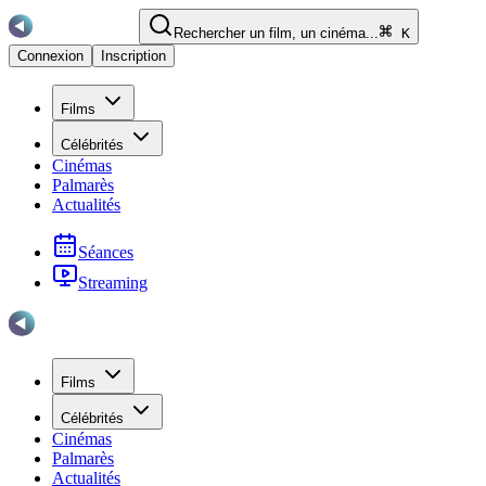
Rechercher un film, un cinéma...
K
Connexion
Inscription
Films
Célébrités
Cinémas
Palmarès
Actualités
Séances
Streaming
Films
Célébrités
Cinémas
Palmarès
Actualités