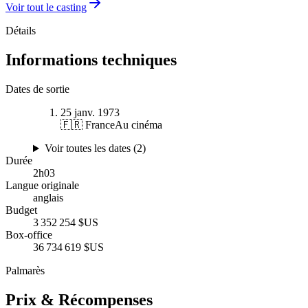
Voir tout le casting
Détails
Informations techniques
Dates de sortie
25 janv. 1973
🇫🇷 France
Au cinéma
Voir toutes les dates (
2
)
Durée
2
h
03
Langue originale
anglais
Budget
3 352 254 $US
Box-office
36 734 619 $US
Palmarès
Prix & Récompenses