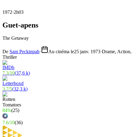
1972
·
2h03
Guet-apens
The Getaway
De
Sam Peckinpah
·
Au cinéma le
25 janv. 1973
·
Drame, Action,
Thriller
7.3
/
10
(
37,6 k
)
3.7
/
5
(
32,3 k
)
84%
(
25
)
7.6
/
10
(
36
)