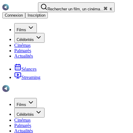
Rechercher un film, un cinéma...
K
Connexion
Inscription
Films
Célébrités
Cinémas
Palmarès
Actualités
Séances
Streaming
Films
Célébrités
Cinémas
Palmarès
Actualités