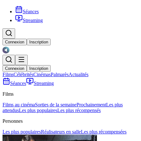
Séances
Streaming
Connexion
Inscription
Connexion
Inscription
Films
Célébrités
Cinémas
Palmarès
Actualités
Séances
Streaming
Films
Films au cinéma
Sorties de la semaine
Prochainement
Les plus
attendus
Les plus populaires
Les plus récompensés
Personnes
Les plus populaires
Réalisateurs en salle
Les plus récompensées