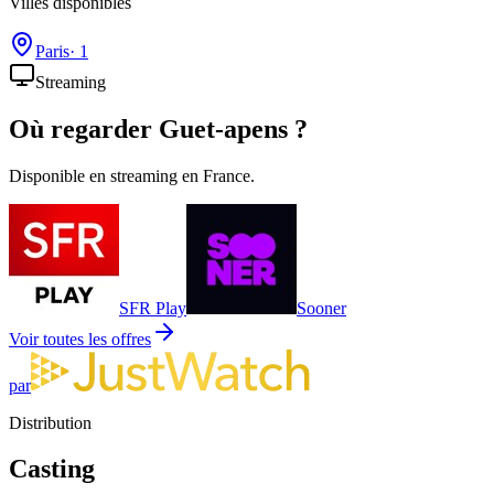
Villes disponibles
Paris
·
1
Streaming
Où regarder
Guet-apens
?
Disponible en streaming en France.
SFR Play
Sooner
Voir toutes les offres
par
Distribution
Casting