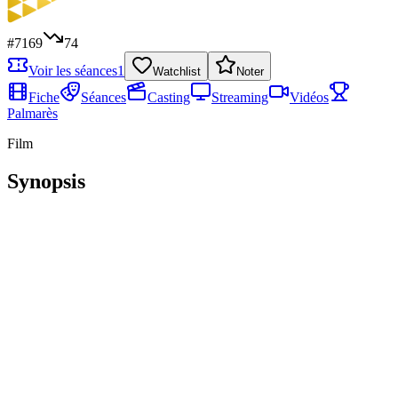
#
7169
74
Voir les séances
1
Watchlist
Noter
Fiche
Séances
Casting
Streaming
Vidéos
Palmarès
Film
Synopsis