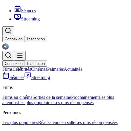
Séances
Streaming
Connexion
Inscription
Connexion
Inscription
Films
Célébrités
Cinémas
Palmarès
Actualités
Séances
Streaming
Films
Films au cinéma
Sorties de la semaine
Prochainement
Les plus
attendus
Les plus populaires
Les plus récompensés
Personnes
Les plus populaires
Réalisateurs en salle
Les plus récompensées