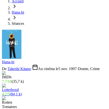
Accueil
Hana-bi
Séances
Hana-bi
De
Takeshi Kitano
·
Au cinéma le
5 nov. 1997
·
Drame, Crime
7.7
/
10
(
35,7 k
)
4.2
/
5
(
84,1 k
)