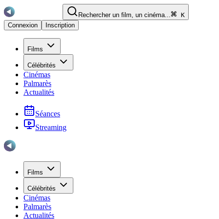
Rechercher un film, un cinéma...
K
Connexion
Inscription
Films
Célébrités
Cinémas
Palmarès
Actualités
Séances
Streaming
Films
Célébrités
Cinémas
Palmarès
Actualités