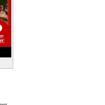
oment.