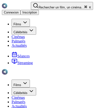
Rechercher un film, un cinéma...
K
Connexion
Inscription
Films
Célébrités
Cinémas
Palmarès
Actualités
Séances
Streaming
Films
Célébrités
Cinémas
Palmarès
Actualités