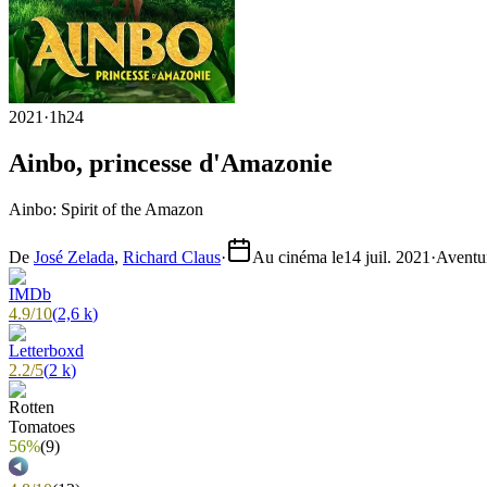
2021
·
1h24
Ainbo, princesse d'Amazonie
Ainbo: Spirit of the Amazon
De
José Zelada
,
Richard Claus
·
Au cinéma le
14 juil. 2021
·
Aventur
4.9
/
10
(
2,6 k
)
2.2
/
5
(
2 k
)
56%
(
9
)