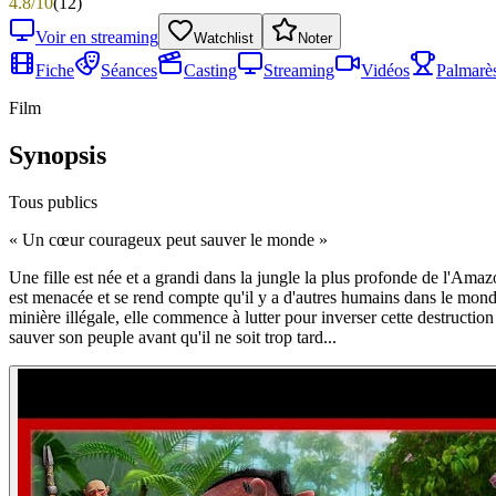
4.8
/
10
(
12
)
Voir en streaming
Watchlist
Noter
Fiche
Séances
Casting
Streaming
Vidéos
Palmarè
Film
Synopsis
Tous publics
«
Un cœur courageux peut sauver le monde
»
Une fille est née et a grandi dans la jungle la plus profonde de l'Ama
est menacée et se rend compte qu'il y a d'autres humains dans le monde e
minière illégale, elle commence à lutter pour inverser cette destructio
sauver son peuple avant qu'il ne soit trop tard...