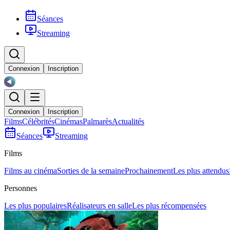
Séances
Streaming
Connexion
Inscription
Connexion
Inscription
Films
Célébrités
Cinémas
Palmarès
Actualités
Séances
Streaming
Films
Films au cinéma
Sorties de la semaine
Prochainement
Les plus attendus
Personnes
Les plus populaires
Réalisateurs en salle
Les plus récompensées