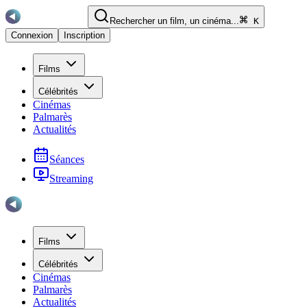
Rechercher un film, un cinéma...
K
Connexion
Inscription
Films
Célébrités
Cinémas
Palmarès
Actualités
Séances
Streaming
Films
Célébrités
Cinémas
Palmarès
Actualités