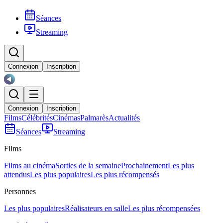
Séances
Streaming
Connexion
Inscription
Connexion
Inscription
Films
Célébrités
Cinémas
Palmarès
Actualités
Séances
Streaming
Films
Films au cinéma
Sorties de la semaine
Prochainement
Les plus
attendus
Les plus populaires
Les plus récompensés
Personnes
Les plus populaires
Réalisateurs en salle
Les plus récompensées