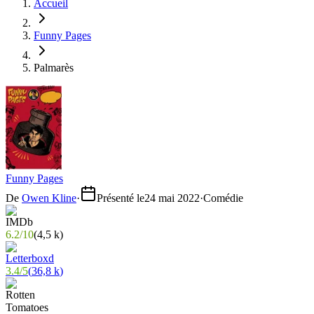
Accueil
Funny Pages
Palmarès
Funny Pages
De
Owen Kline
·
Présenté le
24 mai 2022
·
Comédie
6.2
/
10
(
4,5 k
)
3.4
/
5
(
36,8 k
)