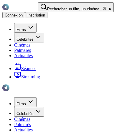
Rechercher un film, un cinéma...
K
Connexion
Inscription
Films
Célébrités
Cinémas
Palmarès
Actualités
Séances
Streaming
Films
Célébrités
Cinémas
Palmarès
Actualités