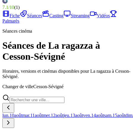
7.1
/
10
(
1
)
Fiche
Séances
Casting
Streaming
Vidéos
Palmarès
Séances cinéma
Séances de La ragazza à
Cesson-Sévigné
Horaires, versions et cinémas disponibles pour La ragazza à Cesson-
Sévigné.
Changer de ville
Cesson-Sévigné
lun.
10
août
mar.
11
août
mer.
12
août
jeu.
13
août
ven.
14
août
sam.
15
août
dim