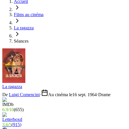
Accueil
Films au cinéma
La ragazza
Séances
La ragazza
De
Luigi Comencini
·
Au cinéma le
16 sept. 1964
·
Drame
6.9
/
10
(
655
)
3.6
/
5
(
915
)