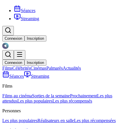
Séances
Streaming
Connexion
Inscription
Connexion
Inscription
Films
Célébrités
Cinémas
Palmarès
Actualités
Séances
Streaming
Films
Films au cinéma
Sorties de la semaine
Prochainement
Les plus
attendus
Les plus populaires
Les plus récompensés
Personnes
Les plus populaires
Réalisateurs en salle
Les plus récompensées