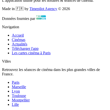
L'application ultime pour les horaires & séances de cinéma.
Made in 🇫🇷 by
Timepilot Agency
©
2026
Données fournies par
Navigation
Accueil
Cinémas
Actualités
Télécharger l'app
Les cartes cinéma à Paris
Villes
Retrouvez les séances de cinéma dans les plus grandes villes de
France.
Paris
Marseille
Lyon
Toulouse
Montpellier
Lille