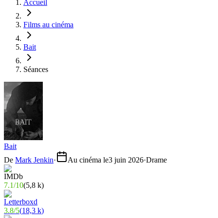
Accueil
Films au cinéma
Bait
Séances
Bait
De
Mark Jenkin
·
Au cinéma le
3 juin 2026
·
Drame
7.1
/
10
(
5,8 k
)
3.8
/
5
(
18,3 k
)