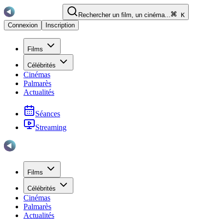
Rechercher un film, un cinéma...
K
Connexion
Inscription
Films
Célébrités
Cinémas
Palmarès
Actualités
Séances
Streaming
Films
Célébrités
Cinémas
Palmarès
Actualités