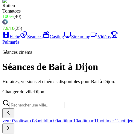
100%
(
40
)
7.9
/
10
(
25
)
Fiche
Séances
Casting
Streaming
Vidéos
Palmarès
Séances cinéma
Séances de Bait à Dijon
Horaires, versions et cinémas disponibles pour Bait à Dijon.
Changer de ville
Dijon
ven.
07
août
sam.
08
août
dim.
09
août
lun.
10
août
mar.
11
août
mer.
12
août
jeu