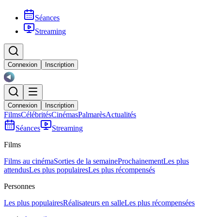
Séances
Streaming
Connexion
Inscription
Connexion
Inscription
Films
Célébrités
Cinémas
Palmarès
Actualités
Séances
Streaming
Films
Films au cinéma
Sorties de la semaine
Prochainement
Les plus
attendus
Les plus populaires
Les plus récompensés
Personnes
Les plus populaires
Réalisateurs en salle
Les plus récompensées