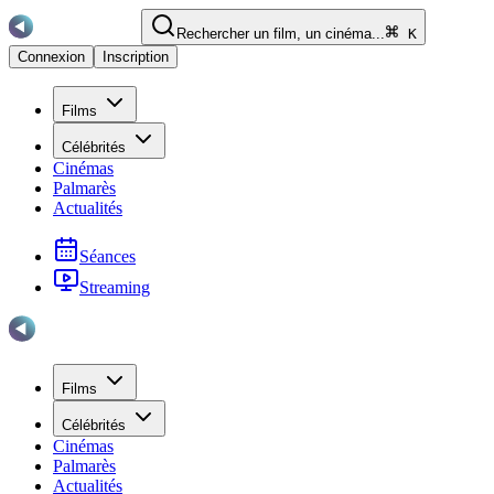
Rechercher un film, un cinéma...
K
Connexion
Inscription
Films
Célébrités
Cinémas
Palmarès
Actualités
Séances
Streaming
Films
Célébrités
Cinémas
Palmarès
Actualités