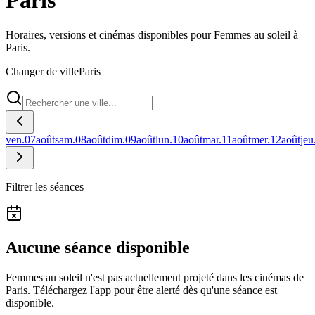
Paris
Horaires, versions et cinémas disponibles pour Femmes au soleil à
Paris.
Changer de ville
Paris
ven.
07
août
sam.
08
août
dim.
09
août
lun.
10
août
mar.
11
août
mer.
12
août
jeu
Filtrer les séances
Aucune séance disponible
Femmes au soleil n'est pas actuellement projeté dans les cinémas de
Paris.
Téléchargez l'app pour être alerté dès qu'une séance est
disponible.