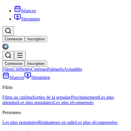
Séances
Streaming
Connexion
Inscription
Connexion
Inscription
Films
Célébrités
Cinémas
Palmarès
Actualités
Séances
Streaming
Films
Films au cinéma
Sorties de la semaine
Prochainement
Les plus
attendus
Les plus populaires
Les plus récompensés
Personnes
Les plus populaires
Réalisateurs en salle
Les plus récompensées