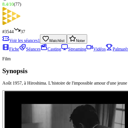
8.4
/
10
(
77
)
#
3544
37
Voir les séances
1
Watchlist
Noter
Fiche
Séances
Casting
Streaming
Vidéos
Palmarè
Film
Synopsis
Août 1957, à Hiroshima. L'histoire de l'impossible amour d'une jeune ac