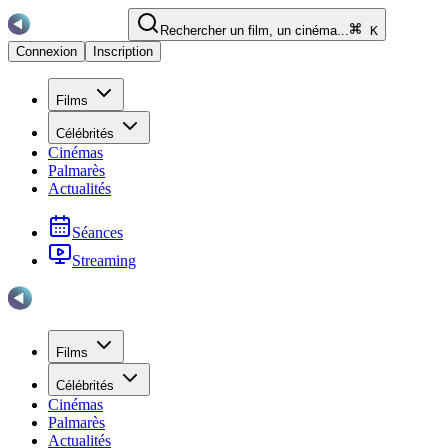
Rechercher un film, un cinéma...
K
Connexion
Inscription
Films
Célébrités
Cinémas
Palmarès
Actualités
Séances
Streaming
Films
Célébrités
Cinémas
Palmarès
Actualités