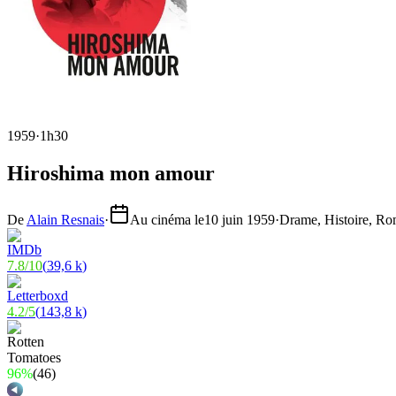
1959
·
1h30
Hiroshima mon amour
De
Alain Resnais
·
Au cinéma le
10 juin 1959
·
Drame, Histoire, R
7.8
/
10
(
39,6 k
)
4.2
/
5
(
143,8 k
)
96%
(
46
)