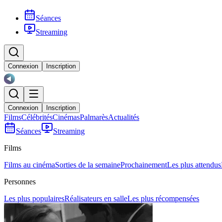
Séances
Streaming
Connexion
Inscription
Connexion
Inscription
Films
Célébrités
Cinémas
Palmarès
Actualités
Séances
Streaming
Films
Films au cinéma
Sorties de la semaine
Prochainement
Les plus attendus
Personnes
Les plus populaires
Réalisateurs en salle
Les plus récompensées