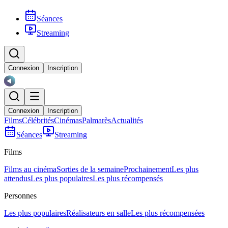
Séances
Streaming
Connexion
Inscription
Connexion
Inscription
Films
Célébrités
Cinémas
Palmarès
Actualités
Séances
Streaming
Films
Films au cinéma
Sorties de la semaine
Prochainement
Les plus
attendus
Les plus populaires
Les plus récompensés
Personnes
Les plus populaires
Réalisateurs en salle
Les plus récompensées