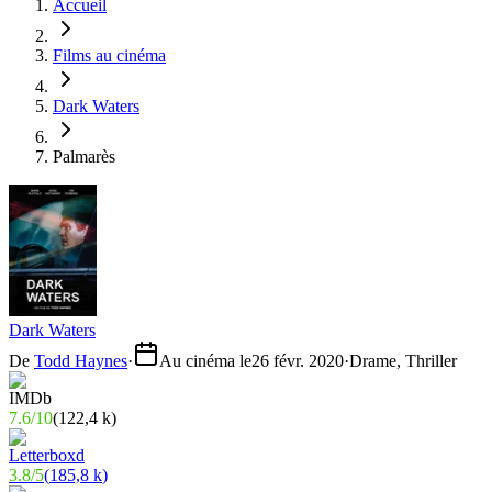
Accueil
Films au cinéma
Dark Waters
Palmarès
Dark Waters
De
Todd Haynes
·
Au cinéma le
26 févr. 2020
·
Drame, Thriller
7.6
/
10
(
122,4 k
)
3.8
/
5
(
185,8 k
)