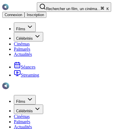
Rechercher un film, un cinéma...
K
Connexion
Inscription
Films
Célébrités
Cinémas
Palmarès
Actualités
Séances
Streaming
Films
Célébrités
Cinémas
Palmarès
Actualités