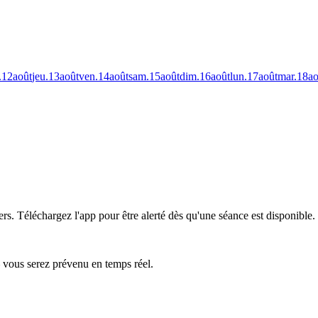
.
12
août
jeu.
13
août
ven.
14
août
sam.
15
août
dim.
16
août
lun.
17
août
mar.
18
ao
ers.
Téléchargez l'app pour être alerté dès qu'une séance est disponible.
— vous serez prévenu en temps réel.