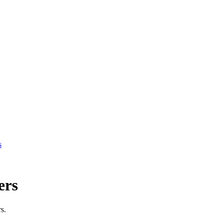
s
ers
s.