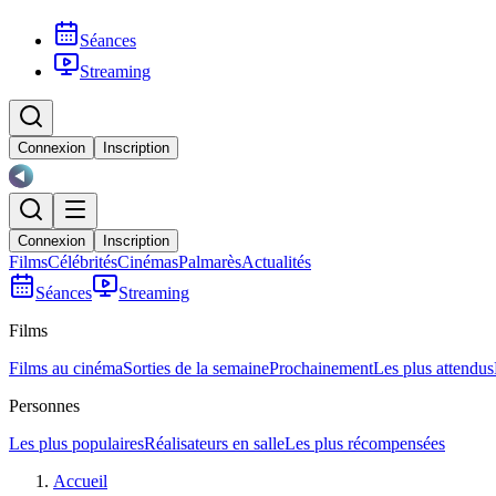
Séances
Streaming
Connexion
Inscription
Connexion
Inscription
Films
Célébrités
Cinémas
Palmarès
Actualités
Séances
Streaming
Films
Films au cinéma
Sorties de la semaine
Prochainement
Les plus attendus
Personnes
Les plus populaires
Réalisateurs en salle
Les plus récompensées
Accueil