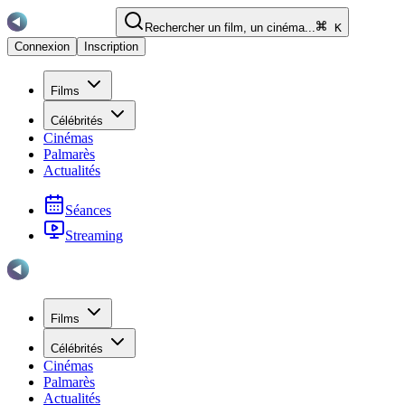
Rechercher un film, un cinéma...
K
Connexion
Inscription
Films
Célébrités
Cinémas
Palmarès
Actualités
Séances
Streaming
Films
Célébrités
Cinémas
Palmarès
Actualités