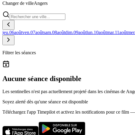
Changer de ville
Angers
jeu.
06
août
ven.
07
août
sam.
08
août
dim.
09
août
lun.
10
août
mar.
11
août
mer
Filtrer les séances
Aucune séance disponible
Les sentinelles n'est pas actuellement projeté dans les cinémas de Ang
Soyez alerté dès qu'une séance est disponible
Téléchargez l'app Timepilot et activez les notifications pour ce film 