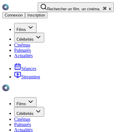
Rechercher un film, un cinéma...
K
Connexion
Inscription
Films
Célébrités
Cinémas
Palmarès
Actualités
Séances
Streaming
Films
Célébrités
Cinémas
Palmarès
Actualités