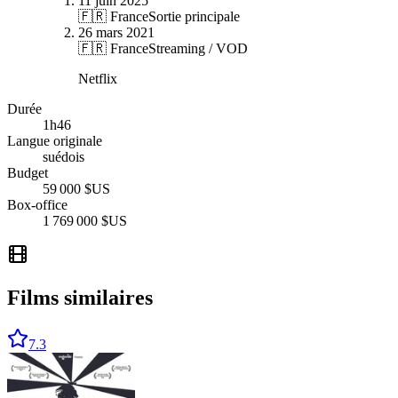
11 juin 2025
🇫🇷 France
Sortie principale
26 mars 2021
🇫🇷 France
Streaming / VOD
Netflix
Durée
1
h
46
Langue originale
suédois
Budget
59 000 $US
Box-office
1 769 000 $US
Films similaires
7.3