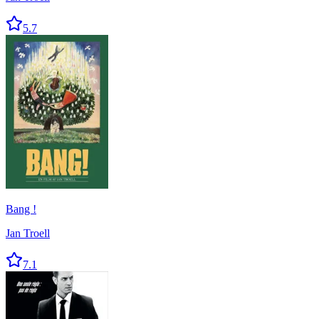
5.7
Bang !
Jan Troell
7.1