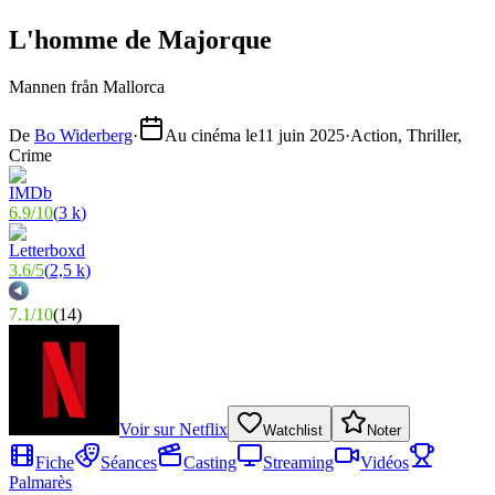
L'homme de Majorque
Mannen från Mallorca
De
Bo Widerberg
·
Au cinéma le
11 juin 2025
·
Action, Thriller,
Crime
6.9
/
10
(
3 k
)
3.6
/
5
(
2,5 k
)
7.1
/
10
(
14
)
Voir sur
Netflix
Watchlist
Noter
Fiche
Séances
Casting
Streaming
Vidéos
Palmarès