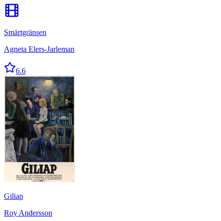
Smärtgränsen
Agneta Elers-Jarleman
6.6
Giliap
Roy Andersson