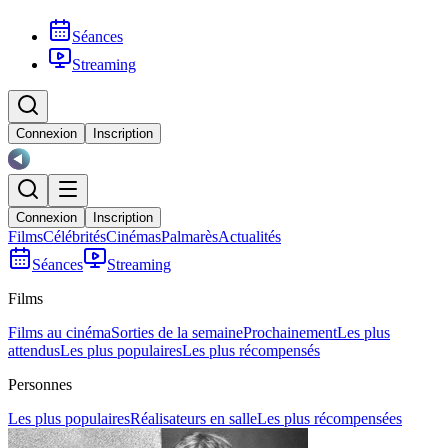
Séances
Streaming
Connexion
Inscription
Connexion
Inscription
Films
Célébrités
Cinémas
Palmarès
Actualités
Séances
Streaming
Films
Films au cinéma
Sorties de la semaine
Prochainement
Les plus
attendus
Les plus populaires
Les plus récompensés
Personnes
Les plus populaires
Réalisateurs en salle
Les plus récompensées