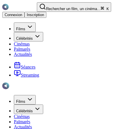
Rechercher un film, un cinéma...
K
Connexion
Inscription
Films
Célébrités
Cinémas
Palmarès
Actualités
Séances
Streaming
Films
Célébrités
Cinémas
Palmarès
Actualités