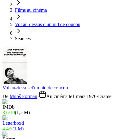
Films au cinéma
Vol au-dessus d'un nid de coucou
Séances
Vol au-dessus d'un nid de coucou
De
Miloš Forman
·
Au cinéma le
1 mars 1976
·
Drame
8.6
/
10
(
1,2 M
)
4.4
/
5
(
1 M
)