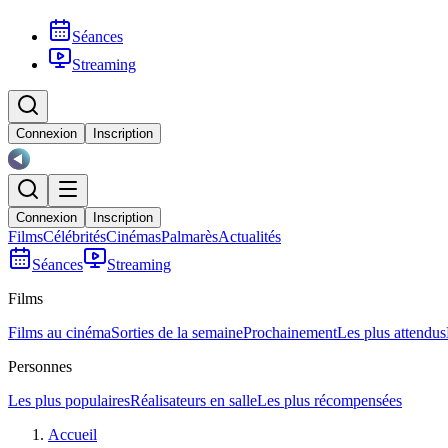
Séances
Streaming
Connexion
Inscription
Connexion
Inscription
Films
Célébrités
Cinémas
Palmarès
Actualités
Séances
Streaming
Films
Films au cinéma
Sorties de la semaine
Prochainement
Les plus attendus
Personnes
Les plus populaires
Réalisateurs en salle
Les plus récompensées
Accueil