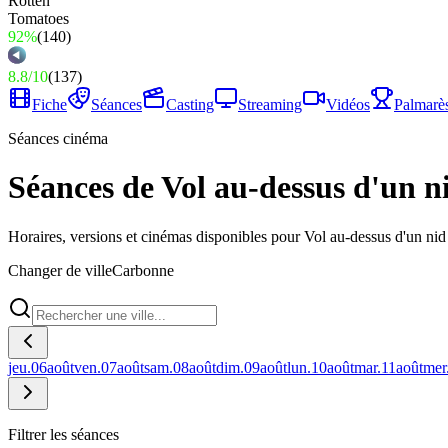
92%
(
140
)
8.8
/
10
(
137
)
Fiche
Séances
Casting
Streaming
Vidéos
Palmarè
Séances cinéma
Séances de Vol au-dessus d'un 
Horaires, versions et cinémas disponibles pour Vol au-dessus d'un ni
Changer de ville
Carbonne
jeu.
06
août
ven.
07
août
sam.
08
août
dim.
09
août
lun.
10
août
mar.
11
août
mer
Filtrer les séances