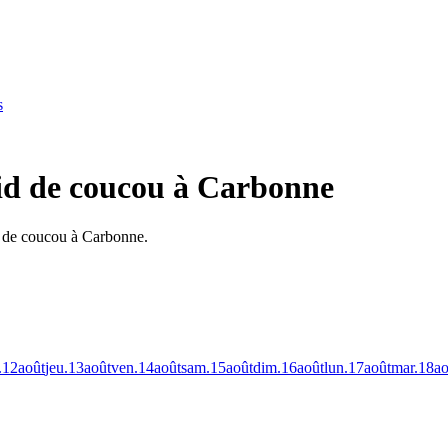
s
nid de coucou à Carbonne
d de coucou à Carbonne.
.
12
août
jeu.
13
août
ven.
14
août
sam.
15
août
dim.
16
août
lun.
17
août
mar.
18
ao