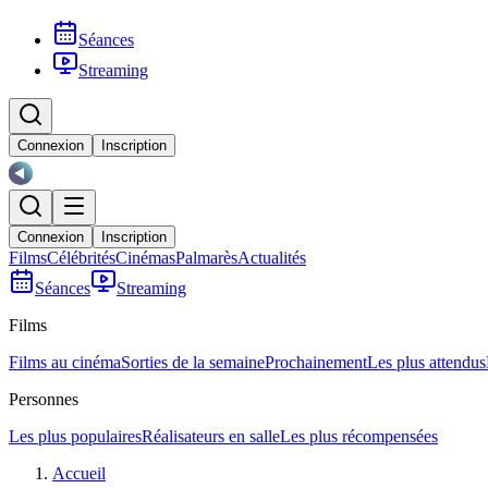
Séances
Streaming
Connexion
Inscription
Connexion
Inscription
Films
Célébrités
Cinémas
Palmarès
Actualités
Séances
Streaming
Films
Films au cinéma
Sorties de la semaine
Prochainement
Les plus attendus
Personnes
Les plus populaires
Réalisateurs en salle
Les plus récompensées
Accueil