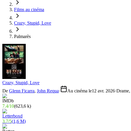
Films au cinéma
Crazy, Stupid, Love
Palmarès
Crazy, Stupid, Love
De
Glenn Ficarra
,
John Requa
·
Au cinéma le
12 avr. 2026
·
Drame,
7.4
/
10
(
623,6 k
)
3.7
/
5
(
1,6 M
)