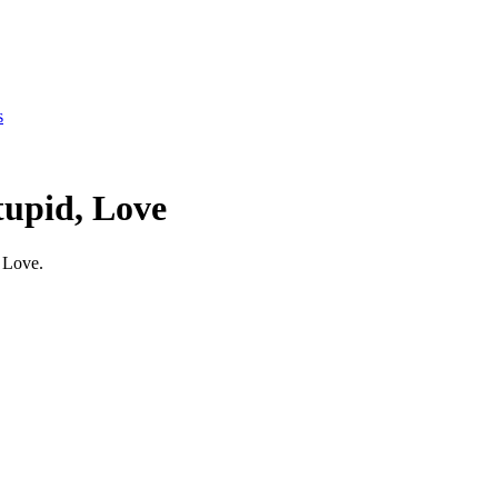
s
tupid, Love
, Love.