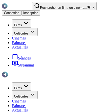
Rechercher un film, un cinéma...
K
Connexion
Inscription
Films
Célébrités
Cinémas
Palmarès
Actualités
Séances
Streaming
Films
Célébrités
Cinémas
Palmarès
Actualités