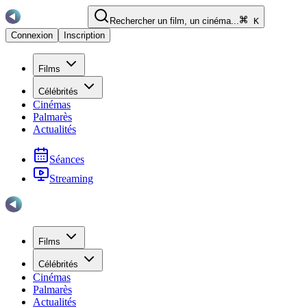
Rechercher un film, un cinéma...
K
Connexion
Inscription
Films
Célébrités
Cinémas
Palmarès
Actualités
Séances
Streaming
Films
Célébrités
Cinémas
Palmarès
Actualités