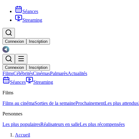
Séances
Streaming
Connexion
Inscription
Connexion
Inscription
Films
Célébrités
Cinémas
Palmarès
Actualités
Séances
Streaming
Films
Films au cinéma
Sorties de la semaine
Prochainement
Les plus attendus
Personnes
Les plus populaires
Réalisateurs en salle
Les plus récompensées
Accueil