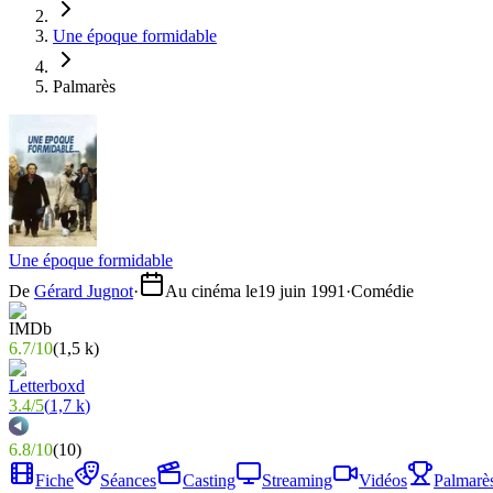
Une époque formidable
Palmarès
Une époque formidable
De
Gérard Jugnot
·
Au cinéma le
19 juin 1991
·
Comédie
6.7
/
10
(
1,5 k
)
3.4
/
5
(
1,7 k
)
6.8
/
10
(
10
)
Fiche
Séances
Casting
Streaming
Vidéos
Palmarè