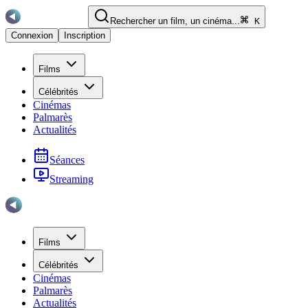
Rechercher un film, un cinéma...
K
Connexion
Inscription
Films
Célébrités
Cinémas
Palmarès
Actualités
Séances
Streaming
Films
Célébrités
Cinémas
Palmarès
Actualités