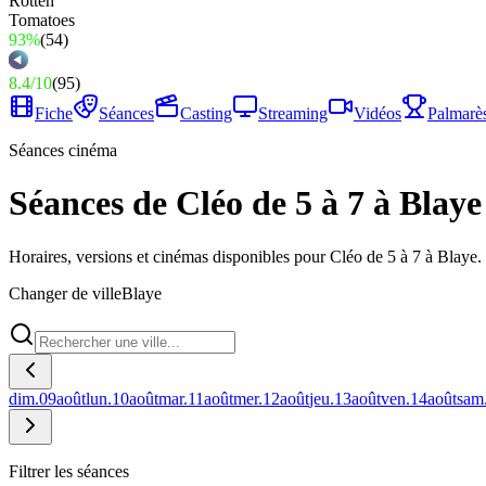
93%
(
54
)
8.4
/
10
(
95
)
Fiche
Séances
Casting
Streaming
Vidéos
Palmarè
Séances cinéma
Séances de Cléo de 5 à 7 à Blaye
Horaires, versions et cinémas disponibles pour Cléo de 5 à 7 à Blaye.
Changer de ville
Blaye
dim.
09
août
lun.
10
août
mar.
11
août
mer.
12
août
jeu.
13
août
ven.
14
août
sam
Filtrer les séances