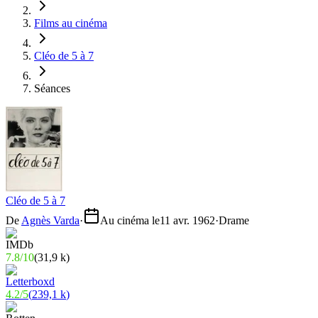
Films au cinéma
Cléo de 5 à 7
Séances
Cléo de 5 à 7
De
Agnès Varda
·
Au cinéma le
11 avr. 1962
·
Drame
7.8
/
10
(
31,9 k
)
4.2
/
5
(
239,1 k
)