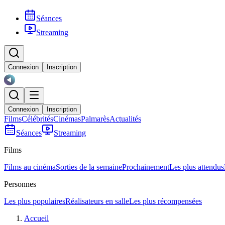
Séances
Streaming
Connexion
Inscription
Connexion
Inscription
Films
Célébrités
Cinémas
Palmarès
Actualités
Séances
Streaming
Films
Films au cinéma
Sorties de la semaine
Prochainement
Les plus attendus
Personnes
Les plus populaires
Réalisateurs en salle
Les plus récompensées
Accueil