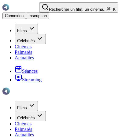
Rechercher un film, un cinéma...
K
Connexion
Inscription
Films
Célébrités
Cinémas
Palmarès
Actualités
Séances
Streaming
Films
Célébrités
Cinémas
Palmarès
Actualités