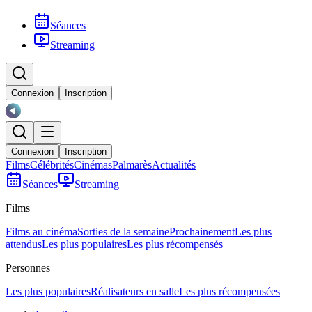
Séances
Streaming
Connexion
Inscription
Connexion
Inscription
Films
Célébrités
Cinémas
Palmarès
Actualités
Séances
Streaming
Films
Films au cinéma
Sorties de la semaine
Prochainement
Les plus
attendus
Les plus populaires
Les plus récompensés
Personnes
Les plus populaires
Réalisateurs en salle
Les plus récompensées