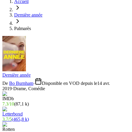
Accueil
Dernière année
Palmarès
Dernière année
De
Bo Burnham
·
Disponible en VOD depuis le
14 avr.
2019
·
Drame, Comédie
7.3
/
10
(
87,1 k
)
3.7
/
5
(
465,8 k
)