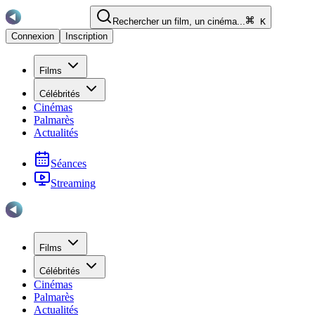
Rechercher un film, un cinéma...
K
Connexion
Inscription
Films
Célébrités
Cinémas
Palmarès
Actualités
Séances
Streaming
Films
Célébrités
Cinémas
Palmarès
Actualités