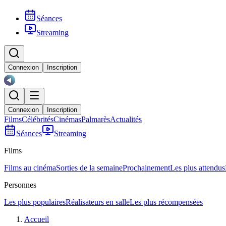
Séances
Streaming
Connexion
Inscription
Connexion
Inscription
Films
Célébrités
Cinémas
Palmarès
Actualités
Séances
Streaming
Films
Films au cinéma
Sorties de la semaine
Prochainement
Les plus attendus
Personnes
Les plus populaires
Réalisateurs en salle
Les plus récompensées
Accueil