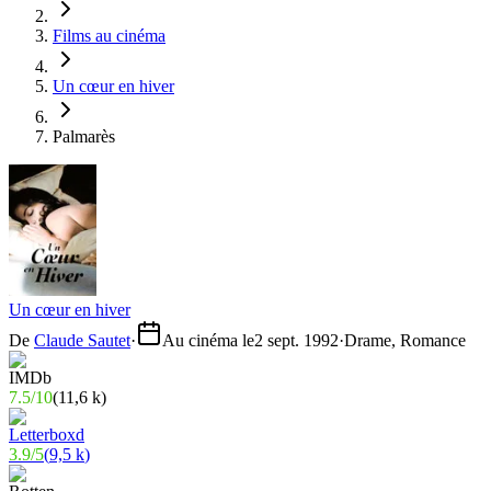
Films au cinéma
Un cœur en hiver
Palmarès
Un cœur en hiver
De
Claude Sautet
·
Au cinéma le
2 sept. 1992
·
Drame, Romance
7.5
/
10
(
11,6 k
)
3.9
/
5
(
9,5 k
)