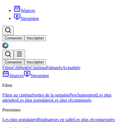
Séances
Streaming
Connexion
Inscription
Connexion
Inscription
Films
Célébrités
Cinémas
Palmarès
Actualités
Séances
Streaming
Films
Films au cinéma
Sorties de la semaine
Prochainement
Les plus
attendus
Les plus populaires
Les plus récompensés
Personnes
Les plus populaires
Réalisateurs en salle
Les plus récompensées