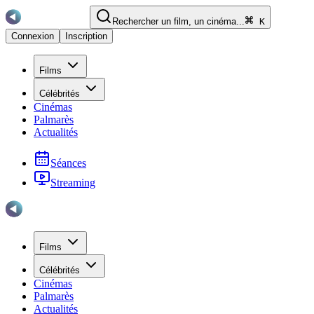
Rechercher un film, un cinéma...
K
Connexion
Inscription
Films
Célébrités
Cinémas
Palmarès
Actualités
Séances
Streaming
Films
Célébrités
Cinémas
Palmarès
Actualités