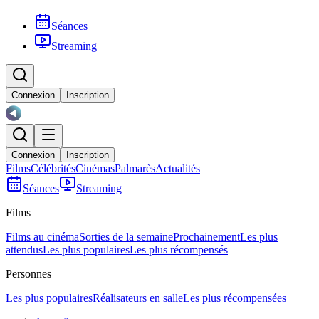
Séances
Streaming
Connexion
Inscription
Connexion
Inscription
Films
Célébrités
Cinémas
Palmarès
Actualités
Séances
Streaming
Films
Films au cinéma
Sorties de la semaine
Prochainement
Les plus
attendus
Les plus populaires
Les plus récompensés
Personnes
Les plus populaires
Réalisateurs en salle
Les plus récompensées