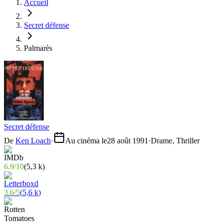
Accueil
Secret défense
Palmarès
Secret défense
De
Ken Loach
·
Au cinéma le
28 août 1991
·
Drame, Thriller
6.9
/
10
(
5,3 k
)
3.6
/
5
(
5,6 k
)