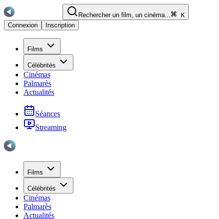
Rechercher un film, un cinéma...
K
Connexion
Inscription
Films
Célébrités
Cinémas
Palmarès
Actualités
Séances
Streaming
Films
Célébrités
Cinémas
Palmarès
Actualités