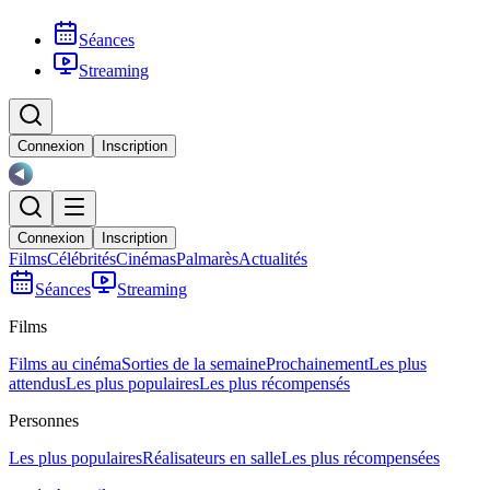
Séances
Streaming
Connexion
Inscription
Connexion
Inscription
Films
Célébrités
Cinémas
Palmarès
Actualités
Séances
Streaming
Films
Films au cinéma
Sorties de la semaine
Prochainement
Les plus
attendus
Les plus populaires
Les plus récompensés
Personnes
Les plus populaires
Réalisateurs en salle
Les plus récompensées