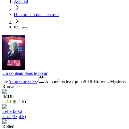
Accueil
Un couteau dans le cœur
Séances
Un couteau dans le cœur
De
Yann Gonzalez
·
Au cinéma le
27 juin 2018
·
Horreur, Mystère,
Romance
6.2
/
10
(
6,1 k
)
3.5
/
5
(
33,4 k
)