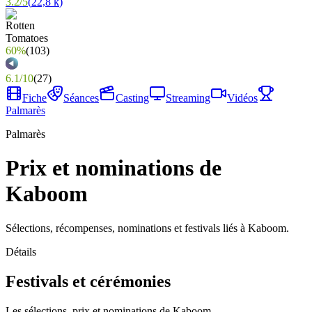
3.2
/
5
(
22,8 k
)
60%
(
103
)
6.1
/
10
(
27
)
Fiche
Séances
Casting
Streaming
Vidéos
Palmarès
Palmarès
Prix et nominations de
Kaboom
Sélections, récompenses, nominations et festivals liés à Kaboom.
Détails
Festivals et cérémonies
Les sélections, prix et nominations de Kaboom.