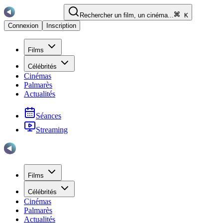
Rechercher un film, un cinéma...
K
Connexion
Inscription
Films
Célébrités
Cinémas
Palmarès
Actualités
Séances
Streaming
Films
Célébrités
Cinémas
Palmarès
Actualités