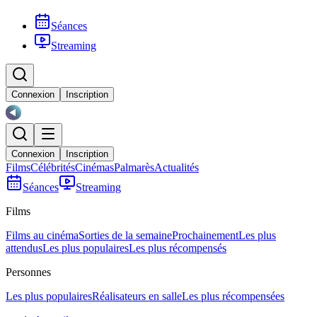
Séances
Streaming
Connexion
Inscription
Connexion
Inscription
Films
Célébrités
Cinémas
Palmarès
Actualités
Séances
Streaming
Films
Films au cinéma
Sorties de la semaine
Prochainement
Les plus
attendus
Les plus populaires
Les plus récompensés
Personnes
Les plus populaires
Réalisateurs en salle
Les plus récompensées