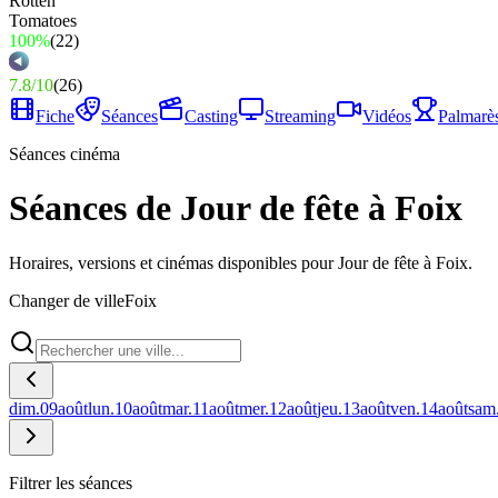
100%
(
22
)
7.8
/
10
(
26
)
Fiche
Séances
Casting
Streaming
Vidéos
Palmarè
Séances cinéma
Séances de Jour de fête à Foix
Horaires, versions et cinémas disponibles pour Jour de fête à Foix.
Changer de ville
Foix
dim.
09
août
lun.
10
août
mar.
11
août
mer.
12
août
jeu.
13
août
ven.
14
août
sam
Filtrer les séances