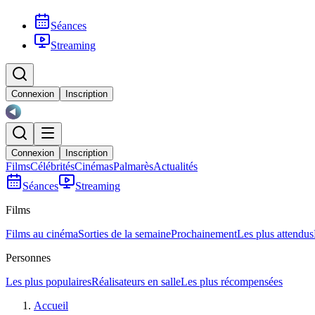
Séances
Streaming
Connexion
Inscription
Connexion
Inscription
Films
Célébrités
Cinémas
Palmarès
Actualités
Séances
Streaming
Films
Films au cinéma
Sorties de la semaine
Prochainement
Les plus attendus
Personnes
Les plus populaires
Réalisateurs en salle
Les plus récompensées
Accueil