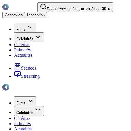
Rechercher un film, un cinéma...
K
Connexion
Inscription
Films
Célébrités
Cinémas
Palmarès
Actualités
Séances
Streaming
Films
Célébrités
Cinémas
Palmarès
Actualités