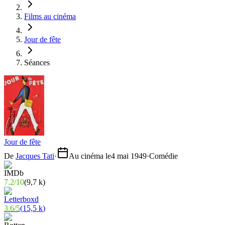
Films au cinéma
Jour de fête
Séances
Jour de fête
De
Jacques Tati
·
Au cinéma le
4 mai 1949
·
Comédie
7.2
/
10
(
9,7 k
)
3.6
/
5
(
15,5 k
)