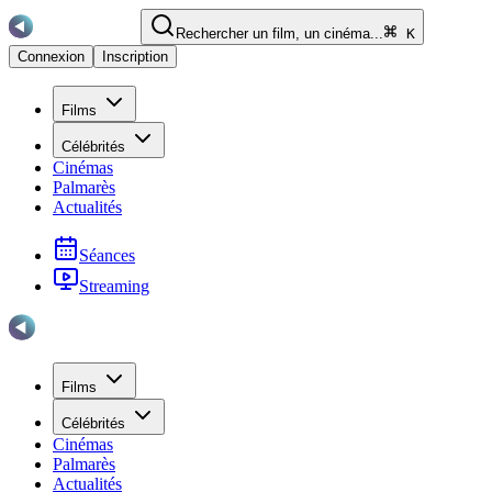
Rechercher un film, un cinéma...
K
Connexion
Inscription
Films
Célébrités
Cinémas
Palmarès
Actualités
Séances
Streaming
Films
Célébrités
Cinémas
Palmarès
Actualités