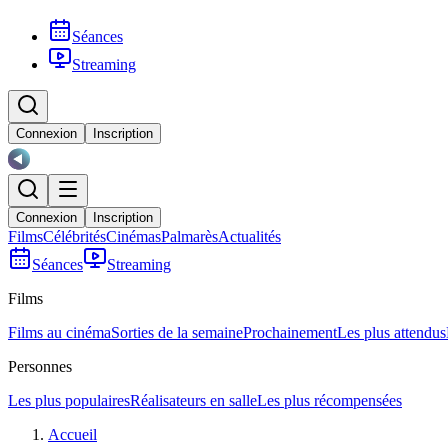
Séances
Streaming
Connexion
Inscription
Connexion
Inscription
Films
Célébrités
Cinémas
Palmarès
Actualités
Séances
Streaming
Films
Films au cinéma
Sorties de la semaine
Prochainement
Les plus attendus
Personnes
Les plus populaires
Réalisateurs en salle
Les plus récompensées
Accueil