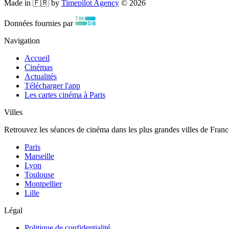
Made in 🇫🇷 by
Timepilot Agency
©
2026
Données fournies par
Navigation
Accueil
Cinémas
Actualités
Télécharger l'app
Les cartes cinéma à Paris
Villes
Retrouvez les séances de cinéma dans les plus grandes villes de Franc
Paris
Marseille
Lyon
Toulouse
Montpellier
Lille
Légal
Politique de confidentialité