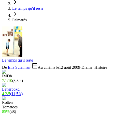
Le temps qu'il reste
Palmarès
Le temps qu'il reste
De
Elia Suleiman
·
Au cinéma le
12 août 2009
·
Drame, Histoire
7.1
/
10
(
3,3 k
)
4.2
/
5
(
11,5 k
)
85%
(
48
)