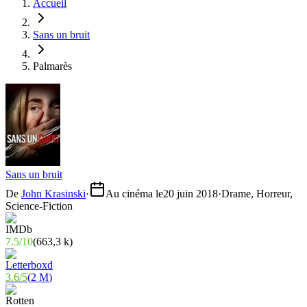
Accueil
Sans un bruit
Palmarès
Sans un bruit
De
John Krasinski
·
Au cinéma le
20 juin 2018
·
Drame, Horreur,
Science-Fiction
7.5
/
10
(
663,3 k
)
3.6
/
5
(
2 M
)