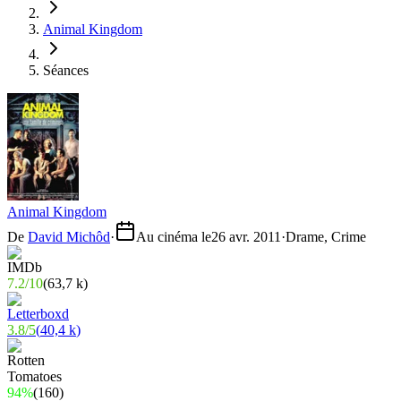
Animal Kingdom
Séances
Animal Kingdom
De
David Michôd
·
Au cinéma le
26 avr. 2011
·
Drame, Crime
7.2
/
10
(
63,7 k
)
3.8
/
5
(
40,4 k
)
94%
(
160
)