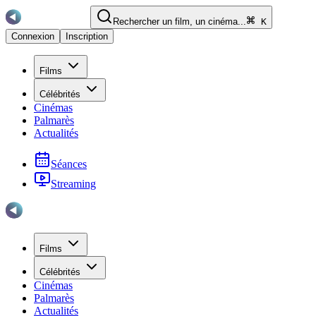
Rechercher un film, un cinéma...
K
Connexion
Inscription
Films
Célébrités
Cinémas
Palmarès
Actualités
Séances
Streaming
Films
Célébrités
Cinémas
Palmarès
Actualités