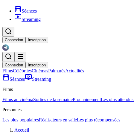
Séances
Streaming
Connexion
Inscription
Connexion
Inscription
Films
Célébrités
Cinémas
Palmarès
Actualités
Séances
Streaming
Films
Films au cinéma
Sorties de la semaine
Prochainement
Les plus attendus
Personnes
Les plus populaires
Réalisateurs en salle
Les plus récompensées
Accueil