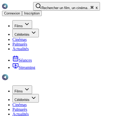
Rechercher un film, un cinéma...
K
Connexion
Inscription
Films
Célébrités
Cinémas
Palmarès
Actualités
Séances
Streaming
Films
Célébrités
Cinémas
Palmarès
Actualités