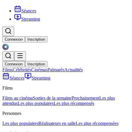
Séances
Streaming
Connexion
Inscription
Connexion
Inscription
Films
Célébrités
Cinémas
Palmarès
Actualités
Séances
Streaming
Films
Films au cinéma
Sorties de la semaine
Prochainement
Les plus
attendus
Les plus populaires
Les plus récompensés
Personnes
Les plus populaires
Réalisateurs en salle
Les plus récompensées