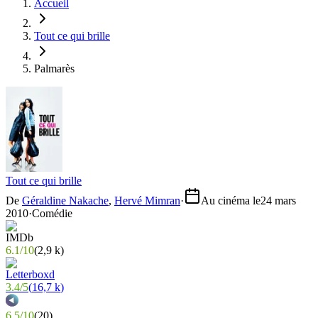
Accueil
Tout ce qui brille
Palmarès
Tout ce qui brille
De
Géraldine Nakache
,
Hervé Mimran
·
Au cinéma le
24 mars
2010
·
Comédie
6.1
/
10
(
2,9 k
)
3.4
/
5
(
16,7 k
)
6.5
/
10
(
20
)