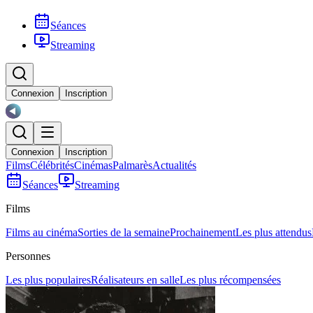
Séances
Streaming
Connexion
Inscription
Connexion
Inscription
Films
Célébrités
Cinémas
Palmarès
Actualités
Séances
Streaming
Films
Films au cinéma
Sorties de la semaine
Prochainement
Les plus attendus
Personnes
Les plus populaires
Réalisateurs en salle
Les plus récompensées