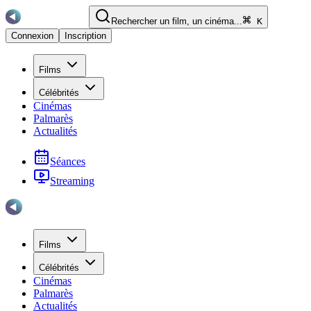
Rechercher un film, un cinéma...
K
Connexion
Inscription
Films
Célébrités
Cinémas
Palmarès
Actualités
Séances
Streaming
Films
Célébrités
Cinémas
Palmarès
Actualités