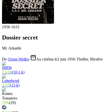
1956
·
1h33
Dossier secret
Mr. Arkadin
De
Orson Welles
·
Au cinéma le
2 juin 1956
·
Thriller, Mystère
7.1
/
10
(
10,1 k
)
3.7
/
5
(
13 k
)
72%
(
29
)