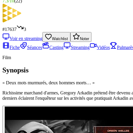
7.3
/
10
(
22
)
#
17637
3
Voir en streaming
Watchlist
Noter
Fiche
Séances
Casting
Streaming
Vidéos
Palmarè
Film
Synopsis
«
Deux mots murmurés, deux hommes morts…
»
Richissime marchand d'armes, Gregory Arkadin prétend être devenu amn
derniers éclairent l'enquêteur sur les activités que pratiquait Arkadin 