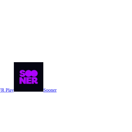
FR Play
Sooner