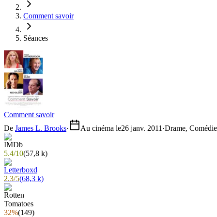
Comment savoir
Séances
Comment savoir
De
James L. Brooks
·
Au cinéma le
26 janv. 2011
·
Drame, Comédie
5.4
/
10
(
57,8 k
)
2.3
/
5
(
68,3 k
)
32%
(
149
)