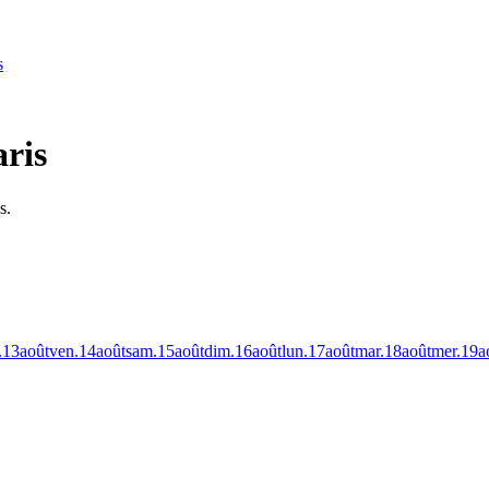
s
ris
s.
.
13
août
ven.
14
août
sam.
15
août
dim.
16
août
lun.
17
août
mar.
18
août
mer.
19
a