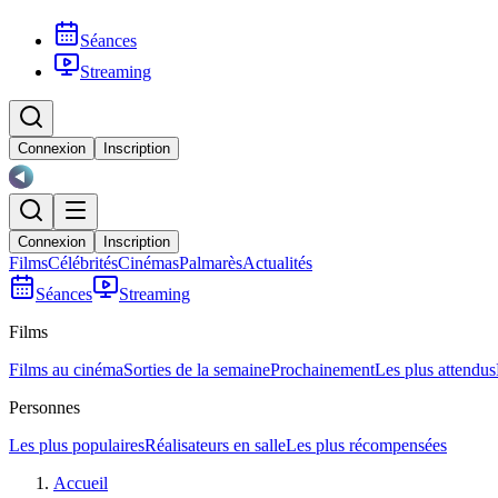
Séances
Streaming
Connexion
Inscription
Connexion
Inscription
Films
Célébrités
Cinémas
Palmarès
Actualités
Séances
Streaming
Films
Films au cinéma
Sorties de la semaine
Prochainement
Les plus attendus
Personnes
Les plus populaires
Réalisateurs en salle
Les plus récompensées
Accueil