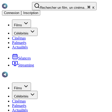
Rechercher un film, un cinéma...
K
Connexion
Inscription
Films
Célébrités
Cinémas
Palmarès
Actualités
Séances
Streaming
Films
Célébrités
Cinémas
Palmarès
Actualités