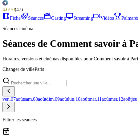
4.6
/
10
(
47
)
Fiche
Séances
Casting
Streaming
Vidéos
Palmarè
Séances cinéma
Séances de Comment savoir à Pa
Horaires, versions et cinémas disponibles pour Comment savoir à Pari
Changer de ville
Paris
ven.
07
août
sam.
08
août
dim.
09
août
lun.
10
août
mar.
11
août
mer.
12
août
jeu
Filtrer les séances