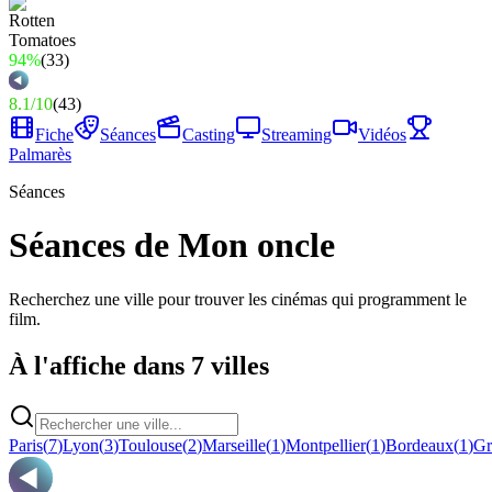
94%
(
33
)
8.1
/
10
(
43
)
Fiche
Séances
Casting
Streaming
Vidéos
Palmarès
Séances
Séances de Mon oncle
Recherchez une ville pour trouver les cinémas qui programment le
film.
À l'affiche dans 7 villes
Paris
(
7
)
Lyon
(
3
)
Toulouse
(
2
)
Marseille
(
1
)
Montpellier
(
1
)
Bordeaux
(
1
)
Gr