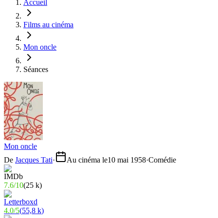
Accueil
Films au cinéma
Mon oncle
Séances
Mon oncle
De
Jacques Tati
·
Au cinéma le
10 mai 1958
·
Comédie
7.6
/
10
(
25 k
)
4.0
/
5
(
55,8 k
)