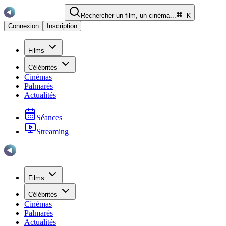
Rechercher un film, un cinéma...
K
Connexion
Inscription
Films
Célébrités
Cinémas
Palmarès
Actualités
Séances
Streaming
Films
Célébrités
Cinémas
Palmarès
Actualités