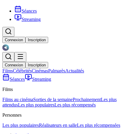
Séances
Streaming
Connexion
Inscription
Connexion
Inscription
Films
Célébrités
Cinémas
Palmarès
Actualités
Séances
Streaming
Films
Films au cinéma
Sorties de la semaine
Prochainement
Les plus
attendus
Les plus populaires
Les plus récompensés
Personnes
Les plus populaires
Réalisateurs en salle
Les plus récompensées